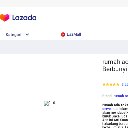
LazMall
Kategori
rumah ad
Berbuny
3.2
Brand
:
rumah ad
rumah ada toke
server luar
Islam
akan mendapatka
buruk Baca juga
Apa Ini Arti Su
terkadang bersa
berbau mistis T