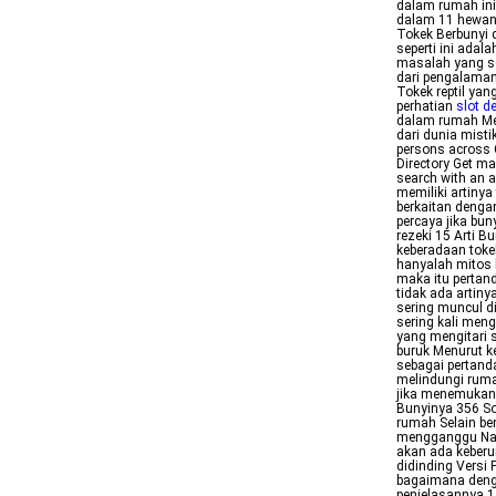
dalam rumah ini
dalam 11 hewan
Tokek Berbunyi
seperti ini adal
masalah yang se
dari pengalaman
Tokek reptil yan
perhatian
slot d
dalam rumah Men
dari dunia mist
persons across
Directory Get ma
search with an 
memiliki artinya
berkaitan denga
percaya jika bu
rezeki 15 Arti 
keberadaan tok
hanyalah mitos 
maka itu pertan
tidak ada artiny
sering muncul d
sering kali men
yang mengitari 
buruk Menurut k
sebagai pertan
melindungi ruma
jika menemukan 
Bunyinya 356 So
rumah Selain be
mengganggu Namu
akan ada keberu
didinding Versi
bagaimana deng
penjelasannya 1