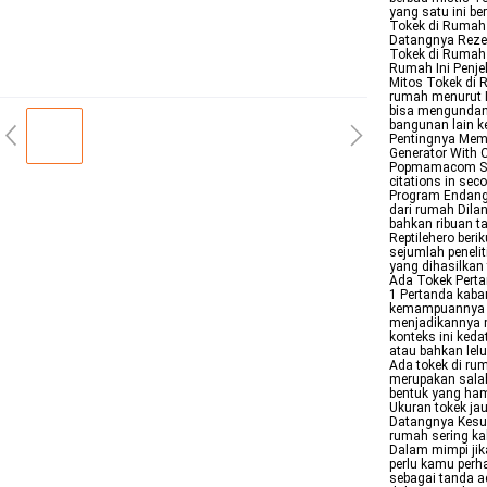
yang satu ini b
Tokek di Rumah
Datangnya Rezek
Tokek di Rumah 
Rumah Ini Penje
Mitos Tokek di 
rumah menurut I
bisa mengundang
bangunan lain k
Pentingnya Mema
Generator With 
Popmamacom Scrib
citations in se
Program Endanger
dari rumah Dilan
bahkan ribuan t
Reptilehero beri
sejumlah peneli
yang dihasilkan
Ada Tokek Perta
1 Pertanda kaba
kemampuannya un
menjadikannya m
konteks ini ked
atau bahkan lel
Ada tokek di ru
merupakan salah
bentuk yang ham
Ukuran tokek ja
Datangnya Kesuks
rumah sering ka
Dalam mimpi jika
perlu kamu perh
sebagai tanda a