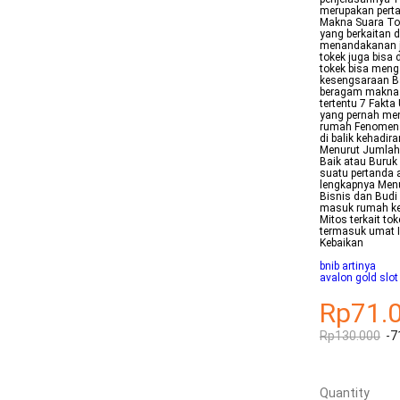
merupakan perta
Makna Suara Tok
yang berkaitan 
menandakanan ji
tokek juga bisa 
tokek bisa meng
kesengsaraan Ba
beragam makna H
tertentu 7 Fakt
yang pernah men
rumah Fenomena 
di balik kehadi
Menurut Jumlahn
Baik atau Buruk
suatu pertanda 
lengkapnya Menu
Bisnis dan Budi
masuk rumah ker
Mitos terkait t
termasuk umat I
Kebaikan
bnib artinya
avalon gold slo
Rp71.
Rp130.000
-7
Quantity