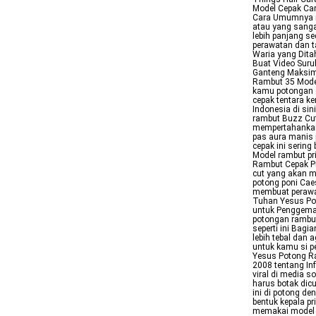
Model Cepak Car
Cara Umumnya mo
atau yang sangat
lebih panjang se
perawatan dan t
Waria yang Dita
Buat Video Suru
Ganteng Maksima
Rambut 35 Mode
kamu potongan c
cepak tentara k
Indonesia di si
rambut Buzz Cut
mempertahankan
pas aura manis 
cepak ini sering
Model rambut pr
Rambut Cepak Pr
cut yang akan m
potong poni Caes
membuat perawat
Tuhan Yesus Po
untuk Penggemar
potongan rambut
seperti ini Bag
lebih tebal dan
untuk kamu si p
Yesus Potong R
2008 tentang In
viral di media s
harus botak dic
ini di potong d
bentuk kepala pr
memakai model 