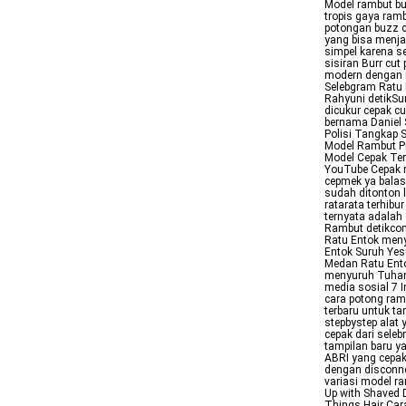
Model rambut bu
tropis gaya ram
potongan buzz c
yang bisa menjad
simpel karena s
sisiran Burr cut
modern dengan r
Selebgram Ratu 
Rahyuni detikSu
dicukur cepak c
bernama Daniel
Polisi Tangkap 
Model Rambut Pr
Model Cepak T
YouTube Cepak 
cepmek ya balas
sudah ditonton 
ratarata terhibu
ternyata adalah
Rambut detikcom
Ratu Entok men
Entok Suruh Yes
Medan Ratu Ento
menyuruh Tuhan 
media sosial 7 
cara potong ramb
terbaru untuk t
stepbystep alat
cepak dari seleb
tampilan baru ya
ABRI yang cepak
dengan disconnec
variasi model r
Up with Shaved 
Things Hair Car