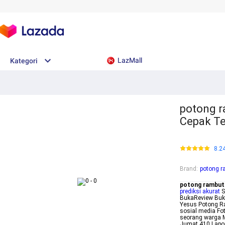
LazMall
Kategori
potong r
Cepak Ter
8.2
Brand
:
potong r
potong rambut
prediksi akurat
S
BukaReview Buka
Yesus Potong Ra
sosial media Fot
seorang warga 
Jumat 410 Lapor