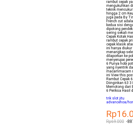
rambut cepak ya
mengukuhkan dir
teknik mencukur
hingga 2 cm Keun
juga pada By Ti
French cut adal
kedua sisi deng
dipotong pendek
sering sekali m
Cepak Kotak Hair
rambut cepak pr
cepak klasik at
ini hanya diuku
menangkap seleb
dilaporkan ke p
menyerupai pere
6 Punya hobi po
yang nyentrik d
macammacam mod
ini View this p
Rambut Cepak 61
Diinginkan 63 3
Memotong dari B
6 Periksa Hasil
trik slot jitu
advancehoa/hom
Rp16.
Rp69.000
-88