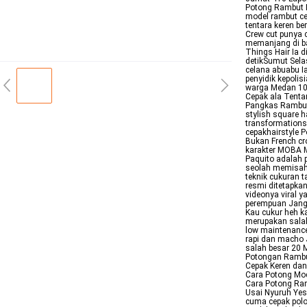
Potong Rambut M
model rambut ce
tentara keren b
Crew cut punya c
memanjang di ba
Things Hair Ia d
detikSumut Sela
celana abuabu Ia
penyidik kepolis
warga Medan 10 
Cepak ala Tenta
Pangkas Rambut 
stylish square ha
transformations
cepakhairstyle 
Bukan French cr
karakter MOBA M
Paquito adalah 
seolah memisah
teknik cukuran 
resmi ditetapka
videonya viral 
perempuan Jang
Kau cukur heh ka
merupakan salah
low maintenance 
rapi dan macho J
salah besar 20 
Potongan Rambut
Cepak Keren dan
Cara Potong Mod
Cara Potong Ram
Usai Nyuruh Yes
cuma cepak polo