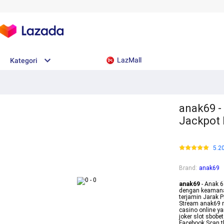
LazMall
Kategori
anak69 -
Jackpot H
5.2
Brand
:
anak69
anak69
- Anak 6
dengan keamanan
terjamin Jarak
Stream anak69 m
casino online ya
joker slot sbob
Facebook Scan th