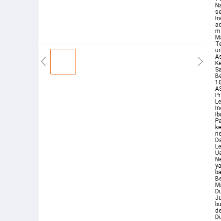
Na
se
In
ad
me
Ma
Te
ur
A
Ke
Sa
Be
10
A
Pr
Le
In
Ib
Pa
ke
ne
D
Le
U
Ne
ya
ba
Be
Ma
Du
Ju
b
de
D