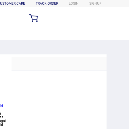
USTOMER CARE
TRACK ORDER
LOGIN
SIGNUP
bf
i
ota
agai
il