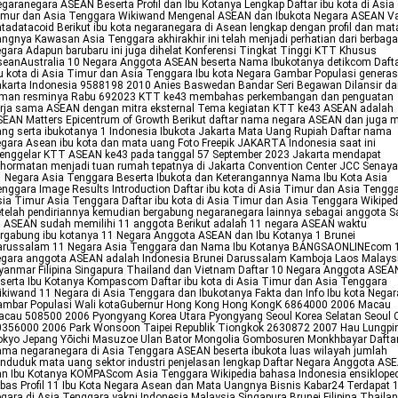
garanegara ASEAN Beserta Profil dan Ibu Kotanya Lengkap Daftar ibu kota di Asia
imur dan Asia Tenggara Wikiwand Mengenal ASEAN dan Ibukota Negara ASEAN Va
tadatacoid Berikut ibu kota negaranegara di Asean lengkap dengan profil dan mat
ngnya Kawasan Asia Tenggara akhirakhir ini telah menjadi perhatian dari berbaga
gara Adapun barubaru ini juga dihelat Konferensi Tingkat Tinggi KTT Khusus
eanAustralia 10 Negara Anggota ASEAN beserta Nama Ibukotanya detikcom Daft
u kota di Asia Timur dan Asia Tenggara Ibu kota Negara Gambar Populasi generas
karta Indonesia 9588198 2010 Anies Baswedan Bandar Seri Begawan Dilansir da
aman resminya Rabu 692023 KTT ke43 membahas perkembangan dan penguatan
erja sama ASEAN dengan mitra eksternal Tema kegiatan KTT ke43 ASEAN adalah
EAN Matters Epicentrum of Growth Berikut daftar nama negara ASEAN dan juga 
ng serta ibukotanya 1 Indonesia Ibukota Jakarta Mata Uang Rupiah Daftar nama
gara Asean ibu kota dan mata uang Foto Freepik JAKARTA Indonesia saat ini
enggelar KTT ASEAN ke43 pada tanggal 57 September 2023 Jakarta mendapat
hormatan menjadi tuan rumah tepatnya di Jakarta Convention Center JCC Senay
 Negara Asia Tenggara Beserta Ibukota dan Keterangannya Nama Ibu Kota Asia
nggara Image Results Introduction Daftar ibu kota di Asia Timur dan Asia Tengg
ia Timur Asia Tenggara Daftar ibu kota di Asia Timur dan Asia Tenggara Wikiped
telah pendiriannya kemudian bergabung negaranegara lainnya sebagai anggota S
i ASEAN sudah memilihi 11 anggota Berikut adalah 11 negara ASEAN waktu
rgabung ibu kotanya 11 Negara Anggota ASEAN dan Ibu Kotanya 1 Brunei
arussalam 11 Negara Asia Tenggara dan Nama Ibu Kotanya BANGSAONLINEcom 
egara anggota ASEAN adalah Indonesia Brunei Darussalam Kamboja Laos Malays
anmar Filipina Singapura Thailand dan Vietnam Daftar 10 Negara Anggota ASEA
serta Ibu Kotanya Kompascom Daftar ibu kota di Asia Timur dan Asia Tenggara
kiwand 11 Negara di Asia Tenggara dan Ibukotanya Fakta dan Info Ibu kota Negar
ambar Populasi Wali kotaGubernur Hong Kong Hong KongK 6864000 2006 Macau
cau 508500 2006 Pyongyang Korea Utara Pyongyang Seoul Korea Selatan Seoul C
0356000 2006 Park Wonsoon Taipei Republik Tiongkok 2630872 2007 Hau Lungpi
okyo Jepang Yōichi Masuzoe Ulan Bator Mongolia Gombosuren Monkhbayar Dafta
ma negaranegara di Asia Tenggara ASEAN beserta ibukota luas wilayah jumlah
nduduk mata uang sektor industri penjelasan lengkap Daftar Negara Anggota AS
n Ibu Kotanya KOMPAScom Asia Tenggara Wikipedia bahasa Indonesia ensiklope
bas Profil 11 Ibu Kota Negara Asean dan Mata Uangnya Bisnis Kabar24 Terdapat 
gara di Asia Tenggara yakni Indonesia Malaysia Singapura Brunei Filipina Thaila