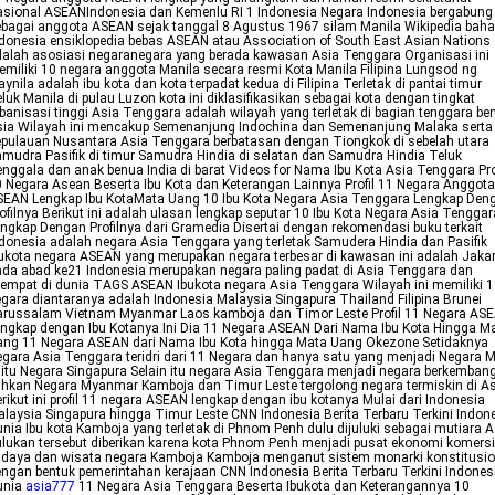
sional ASEANIndonesia dan Kemenlu RI 1 Indonesia Negara Indonesia bergabung
bagai anggota ASEAN sejak tanggal 8 Agustus 1967 silam Manila Wikipedia bah
donesia ensiklopedia bebas ASEAN atau Association of South East Asian Nations
alah asosiasi negaranegara yang berada kawasan Asia Tenggara Organisasi ini
miliki 10 negara anggota Manila secara resmi Kota Manila Filipina Lungsod ng
ynila adalah ibu kota dan kota terpadat kedua di Filipina Terletak di pantai timur
luk Manila di pulau Luzon kota ini diklasifikasikan sebagai kota dengan tingkat
banisasi tinggi Asia Tenggara adalah wilayah yang terletak di bagian tenggara be
sia Wilayah ini mencakup Semenanjung Indochina dan Semenanjung Malaka serta
pulauan Nusantara Asia Tenggara berbatasan dengan Tiongkok di sebelah utara
mudra Pasifik di timur Samudra Hindia di selatan dan Samudra Hindia Teluk
nggala dan anak benua India di barat Videos for Nama Ibu Kota Asia Tenggara Pro
 Negara Asean Beserta Ibu Kota dan Keterangan Lainnya Profil 11 Negara Anggota
SEAN Lengkap Ibu KotaMata Uang 10 Ibu Kota Negara Asia Tenggara Lengkap Den
ofilnya Berikut ini adalah ulasan lengkap seputar 10 Ibu Kota Negara Asia Tenggar
ngkap Dengan Profilnya dari Gramedia Disertai dengan rekomendasi buku terkait
donesia adalah negara Asia Tenggara yang terletak Samudera Hindia dan Pasifik
ukota negara ASEAN yang merupakan negara terbesar di kawasan ini adalah Jaka
da abad ke21 Indonesia merupakan negara paling padat di Asia Tenggara dan
empat di dunia TAGS ASEAN Ibukota negara Asia Tenggara Wilayah ini memiliki 
gara diantaranya adalah Indonesia Malaysia Singapura Thailand Filipina Brunei
arussalam Vietnam Myanmar Laos kamboja dan Timor Leste Profil 11 Negara AS
ngkap dengan Ibu Kotanya Ini Dia 11 Negara ASEAN Dari Nama Ibu Kota Hingga M
ang 11 Negara ASEAN dari Nama Ibu Kota hingga Mata Uang Okezone Setidaknya
gara Asia Tenggara teridri dari 11 Negara dan hanya satu yang menjadi Negara 
itu Negara Singapura Selain itu negara Asia Tenggara menjadi negara berkemban
hkan Negara Myanmar Kamboja dan Timur Leste tergolong negara termiskin di A
rikut ini profil 11 negara ASEAN lengkap dengan ibu kotanya Mulai dari Indonesia
laysia Singapura hingga Timur Leste CNN Indonesia Berita Terbaru Terkini Indon
nia Ibu kota Kamboja yang terletak di Phnom Penh dulu dijuluki sebagai mutiara A
lukan tersebut diberikan karena kota Phnom Penh menjadi pusat ekonomi komersi
udaya dan wisata negara Kamboja Kamboja menganut sistem monarki konstitusio
ngan bentuk pemerintahan kerajaan CNN Indonesia Berita Terbaru Terkini Indones
unia
asia777
11 Negara Asia Tenggara Beserta Ibukota dan Keterangannya 10