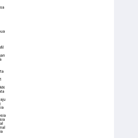
asa
nua
fil
gan
a
rta
11
EAN
ata
Maju
g
sia
esia
sia
al
nal
ia