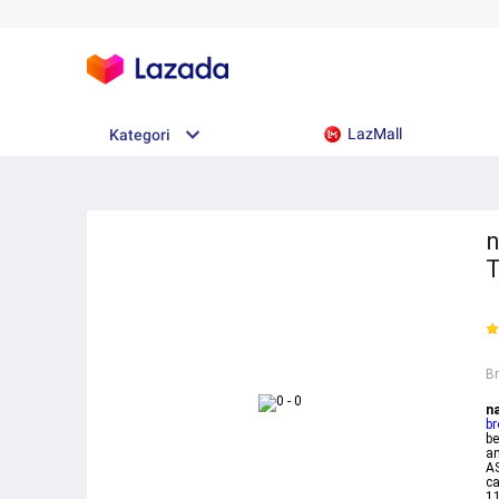
LazMall
Kategori
n
T
B
n
br
be
an
AS
ca
11