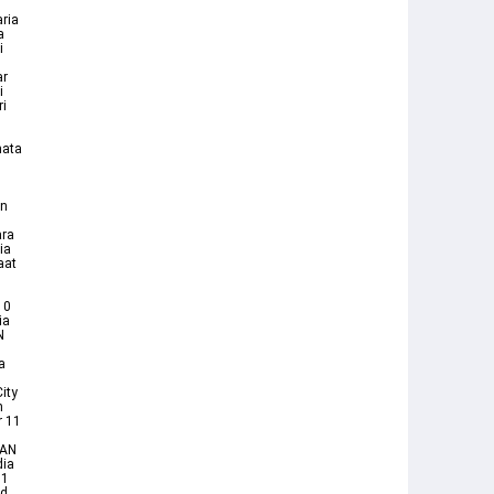
ria
a
i
ar
i
ri
mata
an
ara
ia
aat
10
ia
N
a
ity
n
r 11
EAN
dia
11
nd