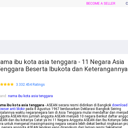
BECOME A SELLER
C
ama ibu kota asia tenggara - 11 Negara Asia
enggara Beserta Ibukota dan Keterangannya
3.332.454 Ratings
rand
:
nama ibu kota asia tenggara
ama ibu kota asia tenggara
- ASEAN secara resmi didirikan di Bangkok
download 
owser anti blokir
pada 8 Agustus 1967 berdasarkan Deklarasi Bangkok Seiring
rjalannya waktu negaranegara lain di Asia Tenggara mulai mendaftar dan menjad
ggota ASEAN Kini jumlah anggota ASEAN menjadi 10 negara Berikut daftar angg
EAN dan ibu kotanya Catat ya Ini 11 Negara Anggota ASEAN dan Ibu Kotanya Seb
ra untuk mengenal masingmasing negara secara lebih dekat berikut ringkasan prof
 negara anggota ASEAN lengkap yang dirangkum dari laman resmi Sekretariat