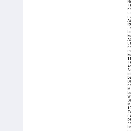
Ne
T
Ka
ua
ne
As
ib
Ja
l
k
AS
ua
ne
m
ke
11
Te
As
Se
in
be
D
n
My
be
Wi
G
Ma
1
T
na
pe
da
be
ne