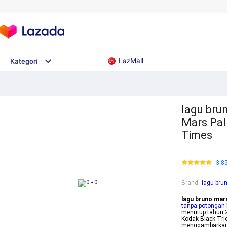
LazMall
Kategori
lagu bru
Mars Pal
Times
3.8
Brand
:
lagu bru
lagu bruno mar
tanpa potongan
menutup tahun 2
Kodak Black Tri
menggambarkan 