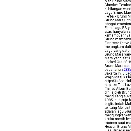
oleh Bruno Mars 
Bhasker Tembang
kehilangan wani
Lagu Bruno Mars
Terbaik Bruno M
Bruno Mars Untu
sangat emosiona
Floor Lagu RB y
atas hanyalah s
kemampuannya m
Bruno membawaka
Finnesse Leave 
merangkum daft
Lagu yang satu i
Bruno Mars yang
Mars yang satu 
Locked Out of H
Bruno Mars dan r
pada tahun
288s
Jakarta Ini 5 L
Wajib Masuk Pla
httpsSilkSonicln
hits like The L
Times AlbumBaru
dirilis oleh Bru
mendulang sukse
1985 ini dipuja
begitu indah Ma
tentang Mencint
adalah lagu Brun
mengungkapkan 
ketika masih b
momen saat mas
Heaven Bruno Ma
luas Sebagai pen