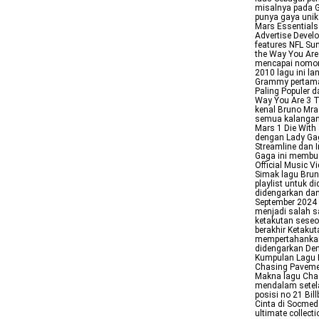
misalnya pada G
punya gaya unik
Mars Essentials
Advertise Devel
features NFL Su
the Way You Are
mencapai nomor 
2010 lagu ini l
Grammy pertaman
Paling Populer 
Way You Are 3 T
kenal Bruno Mra
semua kalangan 
Mars 1 Die With
dengan Lady Gaga
Streamline dan 
Gaga ini membua
Official Music 
Simak lagu Brun
playlist untuk 
didengarkan dan
September 2024 
menjadi salah s
ketakutan seseo
berakhir Ketaku
mempertahankan 
didengarkan De
Kumpulan Lagu B
Chasing Pavemen
Makna lagu Chas
mendalam setela
posisi no 21 Bi
Cinta di Socmed
ultimate collecti