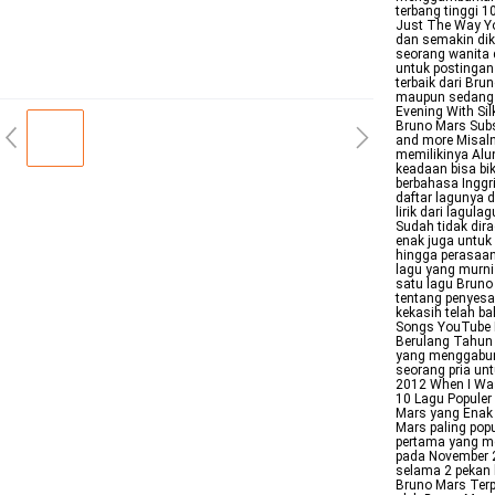
terbang tinggi 
Just The Way Yo
dan semakin dik
seorang wanita 
untuk postingan
terbaik dari Br
maupun sedang b
Evening With Sil
Bruno Mars Subsc
and more Misaln
memilikinya Alu
keadaan bisa bik
berbahasa Inggr
daftar lagunya 
lirik dari lagu
Sudah tidak dira
enak juga untuk 
hingga perasaan
lagu yang murni
satu lagu Bruno 
tentang penyesa
kekasih telah b
Songs YouTube 
Berulang Tahun 
yang menggabun
seorang pria un
2012 When I Was
10 Lagu Populer
Mars yang Enak 
Mars paling pop
pertama yang me
pada November 2
selama 2 pekan 
Bruno Mars Terpo