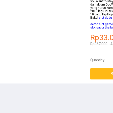
you want to stay
dari album DooW
yang harus kamu
2010 lagu ini te
10 Lagu Hip Hop
Bakal
slot dadu
demo slot game
slot gacor thail
Rp33.
Rp367.000
-4
Quantity
B