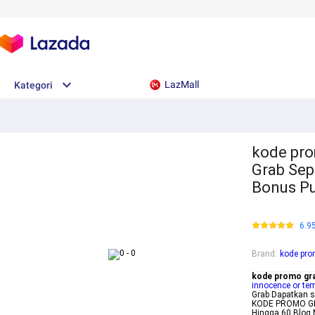
LazMall
Kategori
kode pro
Grab Sep
Bonus Pu
6.9
Brand
:
kode pro
kode promo gr
innocence or te
Grab Dapatkan s
KODE PROMO GR
Hingga 60 Blog