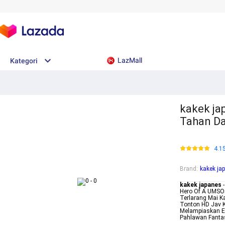
LazMall
Kategori
kakek ja
Tahan D
4.1
Brand
:
kakek ja
kakek japanes
-
Hero Of A UMSO
Terlarang Mai K
Tonton HD Jav 
Melampiaskan E
Pahlawan Fanta