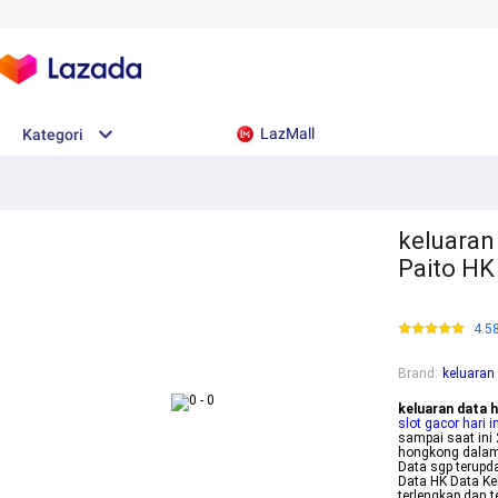
LazMall
Kategori
keluaran
Paito H
4.5
Brand
:
keluaran
keluaran data 
slot gacor hari in
sampai saat ini
hongkong dalam
Data sgp terupd
Data HK Data Ke
terlengkap dan 