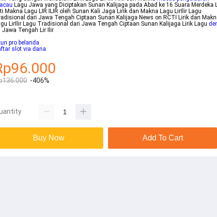
acau
Lagu Jawa yang Diciptakan Sunan Kalijaga pada Abad ke 16 Suara Merdeka L
ti Makna Lagu LIR ILIR oleh Sunan Kali Jaga Lirik dan Makna Lagu LirIlir Lagu
adisional dari Jawa Tengah Ciptaan Sunan Kalijaga News on RCTI Lirik dan Mak
gu LirIlir Lagu Tradisional dari Jawa Tengah Ciptaan Sunan Kalijaga Lirik Lagu
de
g
Jawa Tengah Lir Ilir
un pro belanda
ftar slot via dana
Rp96.000
p136.000
-406%
uantity
Buy Now
Add To Cart