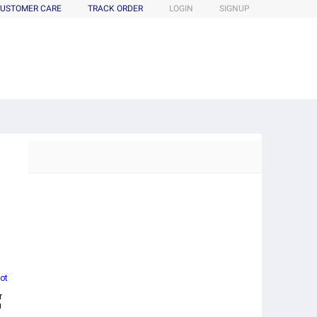
USTOMER CARE
TRACK ORDER
LOGIN
SIGNUP
lot
r
u