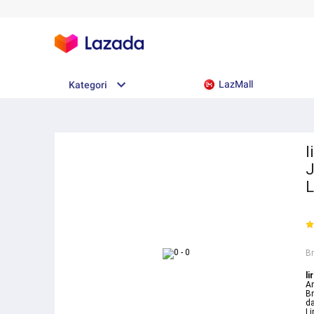
LazMall
Kategori
l
J
B
li
Ar
Br
da
Li