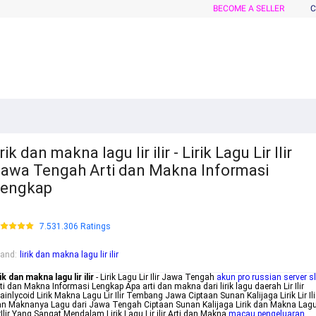
BECOME A SELLER
C
irik dan makna lagu lir ilir - Lirik Lagu Lir Ilir
awa Tengah Arti dan Makna Informasi
Lengkap
7.531.306 Ratings
rand
:
lirik dan makna lagu lir ilir
rik dan makna lagu lir ilir
- Lirik Lagu Lir Ilir Jawa Tengah
akun pro russian server s
ti dan Makna Informasi Lengkap Apa arti dan makna dari lirik lagu daerah Lir Ilir
ainlycoid Lirik Makna Lagu Lir Ilir Tembang Jawa Ciptaan Sunan Kalijaga Lirik Lir Ili
n Maknanya Lagu dari Jawa Tengah Ciptaan Sunan Kalijaga Lirik dan Makna Lag
rIlir Yang Sangat Mendalam Lirik Lagu Lir ilir Arti dan Makna
macau pengeluaran