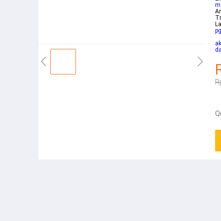
m
Ar
Tr
La
p
ak
da
R
Q