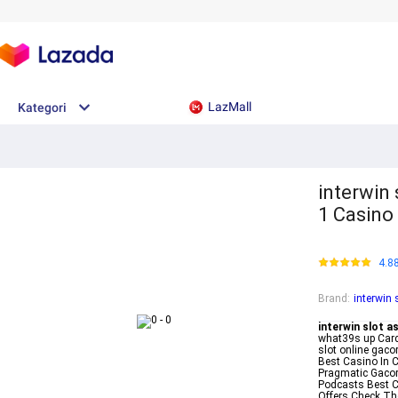
LazMall
Kategori
interwin 
1 Casino
4.8
Brand
:
interwin 
interwin slot as
what39s up Card 
slot online gac
Best Casino In 
Pragmatic Gacor
Podcasts Best Ca
Offers Check Th