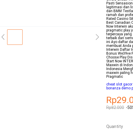
Pasti Sensasiona
legitimasi dan 
dan BMM Testla
ramah dan prof
Rated Casino Si
Best Canadian O
Now Interwin aka
pragmatic play j
terpercaya yang
terbaik dari sem
ini Ayo daftar 
membuat Anda pa
Interwin Daftar
Bonus We39ve Fo
Choose Play Disc
Start Now INTER
Maxwin di Indon
Indonesia Mengh
maxwin paling 
Pragmatic
cheat slot gacor
bonanza demo p
Rp29.
Rp82.000
-50
Quantity