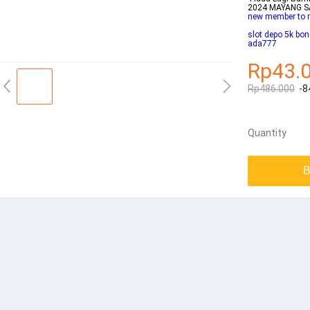
2024 MAYANG SAR
new member to 
slot depo 5k bo
ada777
Rp43.
Rp486.000
-8
Quantity
B