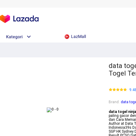
LazMall
Kategori
data toge
Togel Te
9.4
Brand
:
data toge
data togel ninj
paling gacor den
dan Cara Memain
Author at Data 
Indonesia39s Da
SGP HK Sydney D
Result PCSO Dat