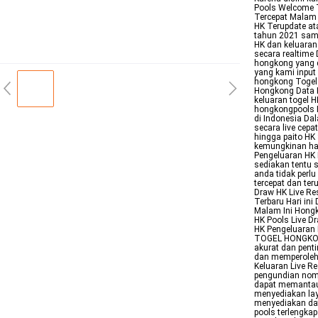
Pools Welcome T
Tercepat Malam 
HK Terupdate a
tahun 2021 samp
HK dan keluaran
secara realtime 
hongkong yang d
yang kami input
hongkong Togel 
Hongkong Data 
keluaran togel H
hongkongpools P
di Indonesia Da
secara live cepa
hingga paito HK
kemungkinan has
Pengeluaran HK L
sediakan tentu 
anda tidak perlu
tercepat dan ter
Draw HK Live Re
Terbaru Hari in
Malam Ini Hongk
HK Pools Live Dr
HK Pengeluaran
TOGEL HONGKONG
akurat dan pent
dan memperoleh 
Keluaran Live R
pengundian nomo
dapat memantau h
menyediakan lay
menyediakan dat
pools terlengka