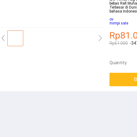
bebas Rafi Muh
Terbesar di Dun
bahasa Indonesi
ov
mimpi sate
Rp81.
Rp61.000
-34
Quantity
B