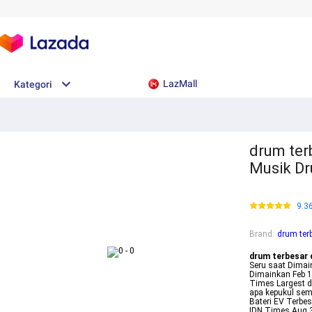
LazMall
Kategori
drum ter
Musik Dr
9.3
Brand
:
drum ter
drum terbesar d
Seru saat Dimai
Dimainkan Feb 1
Times Largest d
apa kepukul sem
Bateri EV Terbe
IDN Times Aug 3