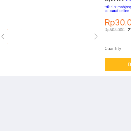
trik slot mahjon
baccarat online
Rp30.
Rp503.000
-2
Quantity
B