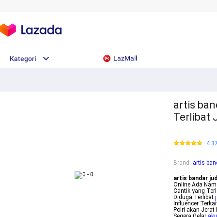
LazMall
Kategori
artis ban
Terlibat 
4.3
Brand
:
artis ban
artis bandar jud
Online Ada Nama
Cantik yang Terl
Diduga Terlibat
Influencer Terka
Polri akan Jera
Segera Gelar
aku