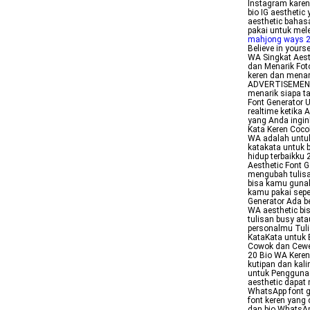
Instagram karen
bio IG aesthetic
aesthetic bahas
pakai untuk mel
mahjong ways 2
Believe in yours
WA Singkat Aest
dan Menarik Fot
keren dan menar
ADVERTISEMENT 
menarik siapa 
Font Generator 
realtime ketika 
yang Anda ingin
Kata Keren Cocok
WA adalah untuk
katakata untuk b
hidup terbaikku
Aesthetic Font G
mengubah tulisan
bisa kamu gunak
kamu pakai sepe
Generator Ada b
WA aesthetic bis
tulisan busy ata
personalmu Tuli
KataKata untuk 
Cowok dan Cewe
20 Bio WA Keren
kutipan dan kal
untuk Pengguna
aesthetic dapat 
WhatsApp font g
font keren yang
dan bio WhatsA