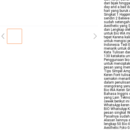
dari bijak hingg
day and a bad da
hari yang buruk
Singkat 1 Happi
sendiri 2 Believ
sudah setengah j
Aesthetic yang 
dan Lengkap ol
untuk Bio WA mi
tepat Karena ka
untuk mengisi p
Indonesia Tedi E
menarik untuk d
Kata Tulisan dar
130 katakata un
Penggunaan bio 
untuk menciptaka
pesan yang mem
Tips Simpel Amp
Keren Font tulis
semakin menari
dalam penulisan
orangorang yang
Bio WA Keren Sin
Bahasa Inggris 
yang Lain Tekno
cewek berikut i
WhatsApp keren 
BIO WhatsApp Ke
pesan singkat W
Pasalnya sudah 
Alasan lainnya 
lengkap 50 Bio I
Aesthetic Foto 