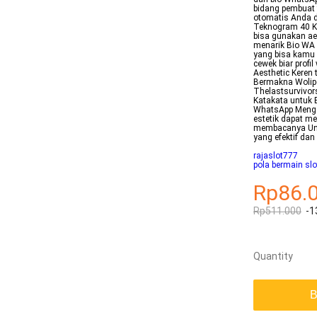
bidang pembuat 
otomatis Anda d
Teknogram 40 Ka
bisa gunakan aes
menarik Bio WA K
yang bisa kamu 
cewek biar profi
Aesthetic Keren 
Bermakna Wolip
Thelastsurvivor
Katakata untuk B
WhatsApp Mengg
estetik dapat m
membacanya Unt
yang efektif dan
rajaslot777
pola bermain sl
Rp86.
Rp511.000
-1
Quantity
B