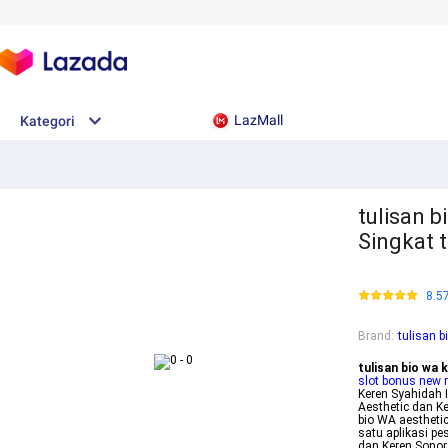
LazMall
Kategori
tulisan b
Singkat 
8.5
Brand
:
tulisan b
tulisan bio wa 
slot bonus new
Keren Syahidah I
Aesthetic dan K
bio WA aestheti
satu aplikasi p
dan Keren Sonora