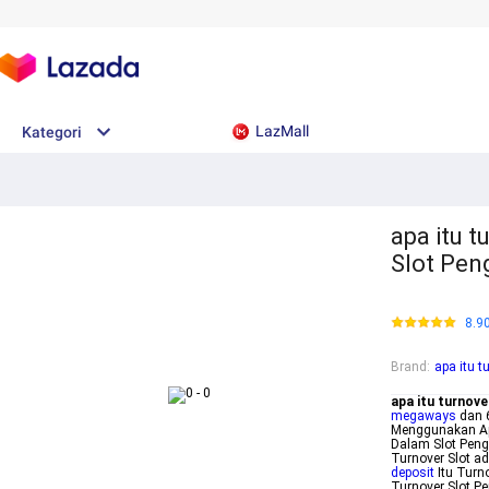
LazMall
Kategori
apa itu t
Slot Pen
8.9
Brand
:
apa itu t
apa itu turnover
megaways
dan 6
Menggunakan Apa
Dalam Slot Pen
Turnover Slot a
deposit
Itu Turn
Turnover Slot P