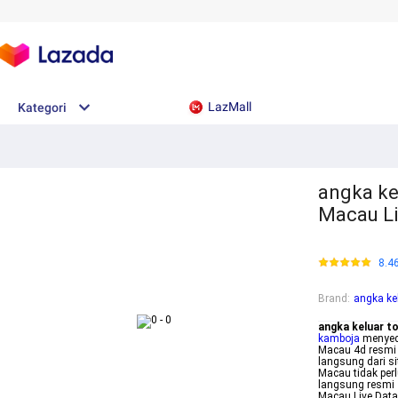
LazMall
Kategori
angka kel
Macau Li
8.4
Brand
:
angka kel
angka keluar to
kamboja
menyedi
Macau 4d resmi 
langsung dari si
Macau tidak per
langsung resmi 
Macau Live Data