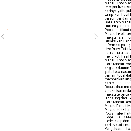
Macau Toto Maca
tercepat live re
harinya yaitu p
tampilkan hasil 
bersumber dari s
Data Toto Macau
Hari Ini yang t
Pools ini dibua
Macau Live Draw
macau hari ini 
Disaksikan Deng
informasi palin
Live Draw Toto 
hari dimulai pa
mengikuti hasil
Macau Toto Maca
Toto Macau Po
angka keluaran 
yaitu totomacau
pemain togel da
memberikan angk
dan Minggu seda
Result data mac
disaksikan melal
macau terpercay
langsung dari T
Toto Macau Resu
Macau Result Ma
Macau 2023 terl
Pools Tabel Pa
Togel TOTO MAC
Terlengkap dan T
dari live toto 
Pengeluaran Tot