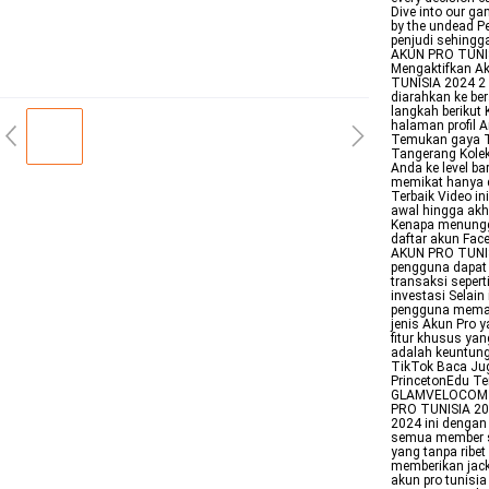
Dive into our ga
by the undead Pe
penjudi sehingg
AKUN PRO TUNIS
Mengaktifkan Ak
TUNISIA 2024 2 
diarahkan ke be
langkah berikut 
halaman profil 
Temukan gaya Tu
Tangerang Kolek
Anda ke level b
memikat hanya d
Terbaik Video in
awal hingga akhi
Kenapa menunggu
daftar akun Fac
AKUN PRO TUNIS
pengguna dapat
transaksi seper
investasi Selain
pengguna memah
jenis Akun Pro 
fitur khusus ya
adalah keuntung
TikTok Baca Jug
PrincetonEdu Te
GLAMVELOCOM Ca
PRO TUNISIA 202
2024 ini dengan
semua member se
yang tanpa ribe
memberikan jack
akun pro tunisi