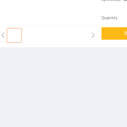
Quantity
B