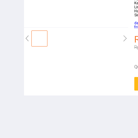
Ka
Li
Ha
Si
de
fr
R
Q