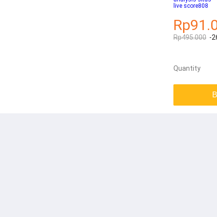
live score808
Rp91.
Rp495.000
-2
Quantity
B