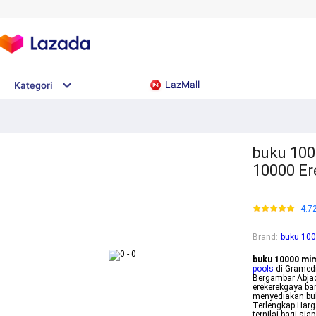
LazMall
Kategori
buku 100
10000 Er
4.7
Brand
:
buku 10
buku 10000 mi
pools
di Gramedi
Bergambar Abjad
erekerekgaya ba
menyediakan buk
Terlengkap Harg
ternilai bagi s