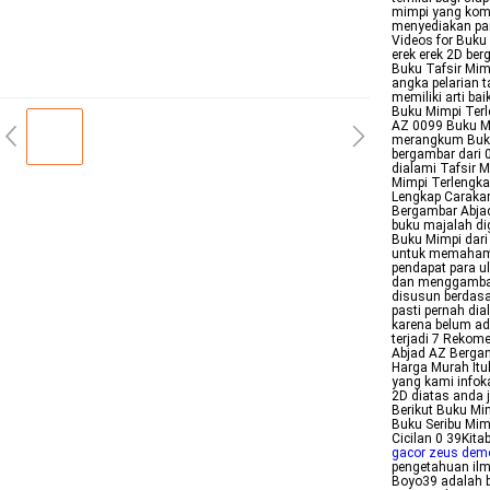
mimpi yang komp
menyediakan pan
Videos for Buku
erek erek 2D be
Buku Tafsir Mim
angka pelarian 
memiliki arti ba
Buku Mimpi Terl
AZ 0099 Buku Mi
merangkum Buku 
bergambar dari 
dialami Tafsir 
Mimpi Terlengk
Lengkap Caraka
Bergambar Abjad
buku majalah dig
Buku Mimpi dari 
untuk memahami
pendapat para 
dan menggambark
disusun berdas
pasti pernah di
karena belum ad
terjadi 7 Rekom
Abjad AZ Bergam
Harga Murah Itu
yang kami infok
2D diatas anda 
Berikut Buku Mi
Buku Seribu Mim
Cicilan 0 39Kit
gacor zeus dem
pengetahuan ilm
Boyo39 adalah b