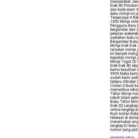
masyarakat Jawa
Erek 4D Primbo
dan kode alam 4
buku mimpi ini 
Terpercaya 9 Rek
1000 Mimpi onli
Pengguna Baru Ku
bergambar dan 2
pelarian ereker
sediakan buku t
Bergambar Buku 
Mimpi Erek Erek
ramalan mimpi y
ini banyak meng
kejadian mimpi 
Mimpi Togel 2D 
Erek Erek 4D ab
kamu kesulitan 
9999 Maka kamu 
sudah kami sedia
terbaru Oktober
Cicilan 0 Buat 
memeriksa rekom
Tafsir Mimpi me
tokoh Islam pal
Buku Tafsir Mim
Erek 2D Lengkap 
online lengkap 
Kurir Instan Beb
terbesar di dun
menemukan angk
lengkap Di buku
nomor yang
pai
analysis situs