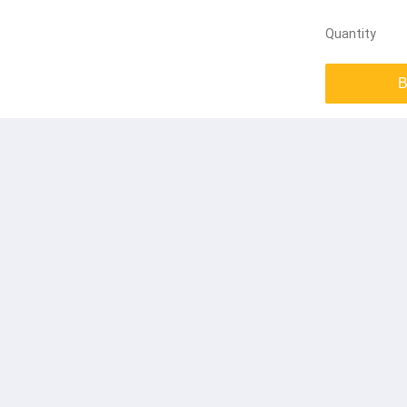
Quantity
B