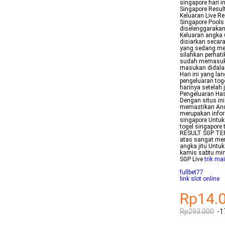
singapore hari i
Singapore Result
Keluaran Live R
Singapore Pools 
diselenggarakan
Keluaran angka 
disiarkan secar
yang sedang men
silahkan perhat
sudah memasukan
masukan didalam
Hari ini yang la
pengeluaran toge
harinya setelah 
Pengeluaran Has
Dengan situs in
memastikan Anda
merupakan infor
singapore Untu
togel singapore
RESULT SGP TERBA
atas sangat me
angka jitu Untuk
kamis sabtu min
SGP Live
trik ma
fullbet77
link slot online
Rp14.
Rp293.000
-1