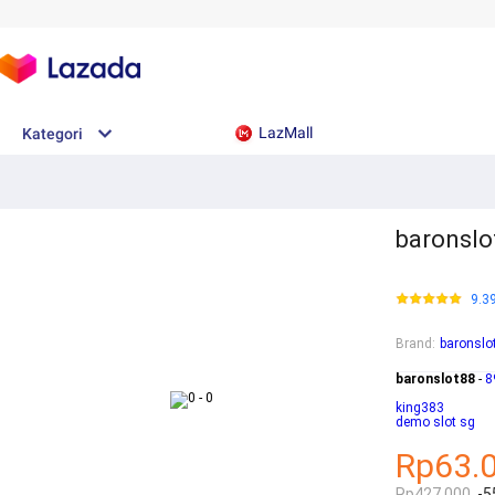
LazMall
Kategori
baronslo
9.3
Brand
:
baronslo
baronslot88
-
8
king383
demo slot sg
Rp63.
Rp427.000
-5