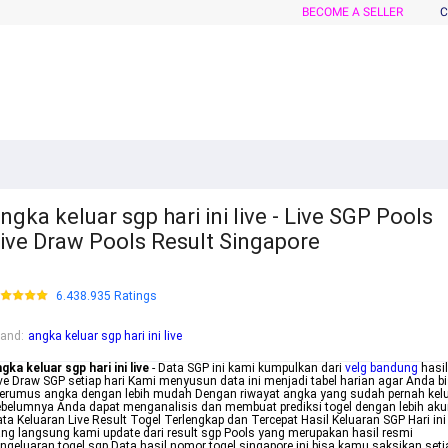
BECOME A SELLER
C
ngka keluar sgp hari ini live - Live SGP Pools
ive Draw Pools Result Singapore
6.438.935 Ratings
rand
:
angka keluar sgp hari ini live
gka keluar sgp hari ini live
- Data SGP ini kami kumpulkan dari
velg bandung
hasil
ve Draw SGP setiap hari Kami menyusun data ini menjadi tabel harian agar Anda b
erumus angka dengan lebih mudah Dengan riwayat angka yang sudah pernah kel
belumnya Anda dapat menganalisis dan membuat prediksi togel dengan lebih aku
ta Keluaran Live Result Togel Terlengkap dan Tercepat Hasil Keluaran SGP Hari ini
ng langsung kami update dari result sgp Pools yang merupakan hasil resmi
ngeluaran togel sgp Data hasil nomor togel singapore ini bisa kamu saksikan seti