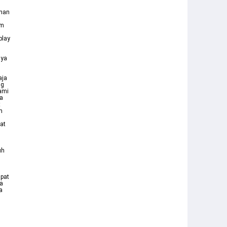
n
ahan
am
play
nya
aja
ng
ami
ya
t
m
at
uh
apat
la
a