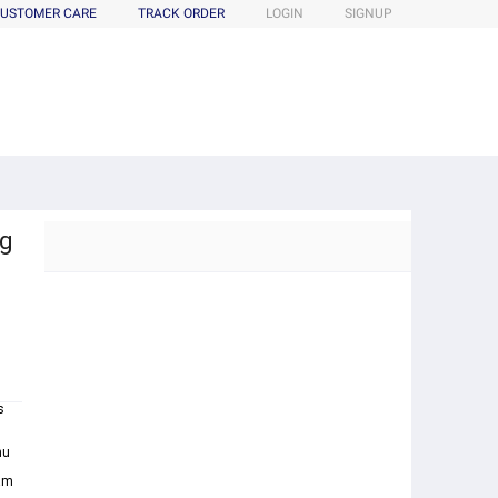
USTOMER CARE
TRACK ORDER
LOGIN
SIGNUP
ng
s
mu
lam