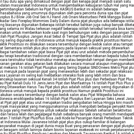
ri tau dulu apa yang dimaksud dengan pijat dan kenapa pijat menjadi salah satu
ndalan masyarakat Indonesia untuk mengembalikan kebugaran tubuh Hal yang Ha
pertimbangkan Sebelum ke Pijat Plus KASKUS Berikut ini adalah beberapa
hasabahasa yang umumnya digunakan oleh para pencinta dunia spa dan pijat
usplus BJ Blow Job Oral Sex HJ Hand Job Onani Masturbasi Petik Mangga Bukan
kadar Sesi Foreplay Mommies Daily Dalam dunia pijat plusplus ada beberapa istil
ng biasanya digunakan Beberapa istilah tersebut bahkan juga cukup banyak diket
ang selama ini Walau terkesan negatif beberapa istilah tersebut ternyata bisa kam
unakan untuk memberikan kode saat ingin berhubungan seks dengan pasangan 2
tilah Pijat Plusplus Jangan Asal Sebut di Tempat Spa Pijat plus plus adalah istilah
ng sering digunakan di Indonesia untuk merujuk kepada praktik prostitusi Namun
aktik Prostitusi ini dilakukan secara tersembunyi dengan kedok salon atau tempat
jat Sementara istilah plus plus mengacu pada layanan seksual yang ditawarkan
bagai tambahan selain pijat biasa Pijat pijit atau urut adalah metode penyembuha
au terapi kesehatan tradisional dengan cara memberikan tekanan kepada tubuh ba
cara terstruktur tidak terstruktur menetap atau berpindah tempat dengan memberi
kanan gerakan atau getaran baik dilakukan secara manual ataupun menggunakan
at mekanis 16 Istilah Pijat Plusplus yang Sering Dipakai SINDOnews Metro Pijat pl
us merujuk pada layanan pijat yang menawarkan lebih dari sekadar pijat relaksasi
asa Layanan ini sering kali melibatkan interaksi fisik yang lebih intim dan bisa
ncakup layanan seksual Kenali 34 Istilah Pijat Plus plus dan Perbedaan Pijat Plus
u Pijat Kenali Dulu 10 JenisJenis Pijat dan Manfaatnya 16 Istilah Pijat Plus Plus 
ring Ditawarkan Harus Tau Pijat plus plus adalah istilah yang sering digunakan di
donesia untuk merujuk kepada praktik prostitusi Namun praktik Prostitusi ini
lakukan secara tersembunyi dengan kedok salon atau Pijat Wikipedia bahasa
donesia ensiklopedia bebas 16 Istilah Pijat Plusplus Beri Layanan Seks Lewat Jasa
jat Pijat pijit pijet atau urut merupakan tradisi pengobatan tertua Hingga kini masih
anyak masyarakat yang menggunakannya untuk mengobati berbagai penyakit Na
a juga yang menikmatinya untuk sekadar relaksasi Setelah seharian beraktivitas
dan terasa lelah dan pegalpegal Itulah sebabnya banyak orang memilih mendapat
jatan 7 Istilah Pijat PlusPlus Bisa Jadi Kode ke Pasangan Kenali Perbedaan Teknik
jat Indonesia Mulai Javanese Istilah pijat plus plus cukup familiar di kalangan
syarakat maupun di jagat dunia maya Buat yang penasaran dengan pijat plusplu
n beragam istilah lainnya dalam bisnis layanan esekesek ini simak penjelasanny
a Itu Pijat PlusPlus Panduan Lengkap dan Menarik Tauapacom Berikut 16 istilah pi