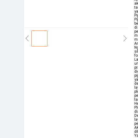
ak
ta
ya
Pi
Pi
be
di
pe
me
ma
An
Ng
si
fo
La
un
pr
di
pi
ya
de
la
pl
pe
ta
He
Pl
di
De
la
pe
Ak
di
Ya