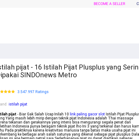
BECOME A SELLER
C
stilah pijat - 16 Istilah Pijat Plusplus yang Seri
ipakai SINDOnews Metro
3.547.997 Ratings
rand
:
istilah pijat
tilah pijat
- Biar Gak Salah Ucap Inilah 10
link paling gacor slot
Istilah Pijat Plusplu
ng Yang masih lebih mirip dengan teknik pijat Indonesia adalah Thai massage
rena tekanan dan gerakannya yang intens bisa mengurangi segala penat dan
letihan Indonesia punya beragam teknik pijat lho Ini 3 yang terkenal dan harus ka
hu Pada praktiknya karena kreativitas manusia tanpa batas maka usaha pijat ini
rkembang ke berbagai arah salah satunya yang dikenal sebagai pijat plusplus Da
lisan ini ane bermain netral saja Sederhananya pijat ini dapat diartikan sebagai