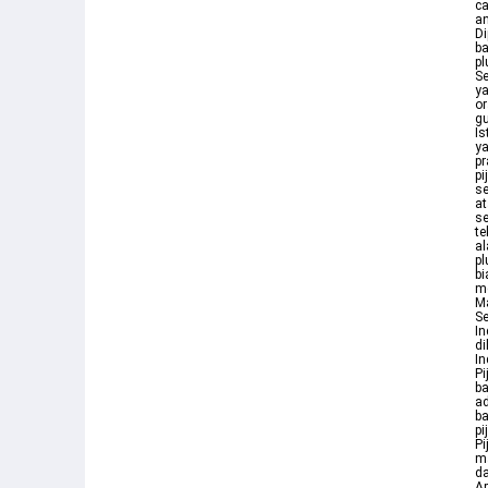
ca
a
Di
ba
pl
Se
ya
or
g
Is
ya
pr
pi
se
at
se
te
al
pl
bi
me
Ma
Se
In
di
In
Pi
b
ad
ba
pi
Pi
ma
da
Ap