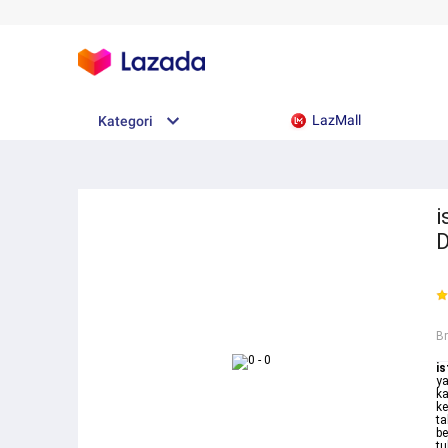
LazMall
Kategori
i
D
B
is
ya
ka
ke
ta
be
tu