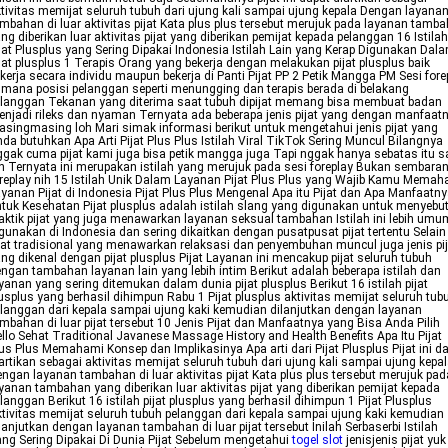
tivitas memijat seluruh tubuh dari ujung kali sampai ujung kepala Dengan layana
mbahan di luar aktivitas pijat Kata plus plus tersebut merujuk pada layanan tamb
ng diberikan luar aktivitas pijat yang diberikan pemijat kepada pelanggan 16 Istilah
jat Plusplus yang Sering Dipakai Indonesia Istilah Lain yang Kerap Digunakan Dal
jat plusplus 1 Terapis Orang yang bekerja dengan melakukan pijat plusplus baik
kerja secara individu maupun bekerja di Panti Pijat PP 2 Petik Mangga PM Sesi fore
 mana posisi pelanggan seperti menungging dan terapis berada di belakang
langgan Tekanan yang diterima saat tubuh dipijat memang bisa membuat badan
njadi rileks dan nyaman Ternyata ada beberapa jenis pijat yang dengan manfaat
singmasing loh Mari simak informasi berikut untuk mengetahui jenis pijat yang
da butuhkan Apa Arti Pijat Plus Plus Istilah Viral TikTok Sering Muncul Bilangnya
gak cuma pijat kami juga bisa petik mangga juga Tapi nggak hanya sebatas itu s
h Ternyata ini merupakan istilah yang merujuk pada sesi foreplay Bukan sembara
replay nih 15 Istilah Unik Dalam Layanan Pijat Plus Plus yang Wajib Kamu Memah
yanan Pijat di Indonesia Pijat Plus Plus Mengenal Apa itu Pijat dan Apa Manfaatn
tuk Kesehatan Pijat plusplus adalah istilah slang yang digunakan untuk menyebu
aktik pijat yang juga menawarkan layanan seksual tambahan Istilah ini lebih umu
gunakan di Indonesia dan sering dikaitkan dengan pusatpusat pijat tertentu Selain
jat tradisional yang menawarkan relaksasi dan penyembuhan muncul juga jenis pij
ng dikenal dengan pijat plusplus Pijat Layanan ini mencakup pijat seluruh tubuh
ngan tambahan layanan lain yang lebih intim Berikut adalah beberapa istilah dan
yanan yang sering ditemukan dalam dunia pijat plusplus Berikut 16 istilah pijat
usplus yang berhasil dihimpun Rabu 1 Pijat plusplus aktivitas memijat seluruh tub
langgan dari kepala sampai ujung kaki kemudian dilanjutkan dengan layanan
mbahan di luar pijat tersebut 10 Jenis Pijat dan Manfaatnya yang Bisa Anda Pilih
llo Sehat Traditional Javanese Massage History and Health Benefits Apa Itu Pijat
us Plus Memahami Konsep dan Implikasinya Apa arti dari Pijat Plusplus Pijat ini d
artikan sebagai aktivitas memijat seluruh tubuh dari ujung kali sampai ujung kepa
ngan layanan tambahan di luar aktivitas pijat Kata plus plus tersebut merujuk pad
yanan tambahan yang diberikan luar aktivitas pijat yang diberikan pemijat kepada
langgan Berikut 16 istilah pijat plusplus yang berhasil dihimpun 1 Pijat Plusplus
tivitas memijat seluruh tubuh pelanggan dari kepala sampai ujung kaki kemudian
lanjutkan dengan layanan tambahan di luar pijat tersebut Inilah Serbaserbi Istilah
ng Sering Dipakai Di Dunia Pijat Sebelum mengetahui
togel slot
jenisjenis pijat yuk