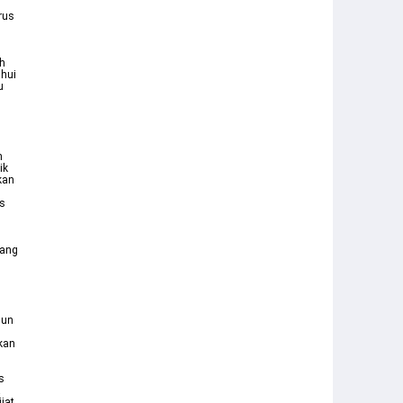
rus
ah
ahui
u
5
n
ik
kan
us
yang
mun
kan
s
a
jat