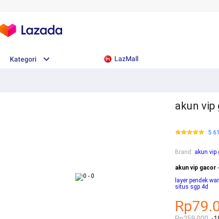
LazMall
Kategori
akun vip 
5.6
Brand
:
akun vip
akun vip gacor
layer pendek wa
situs sgp 4d
Rp79.
Rp259.000
-1