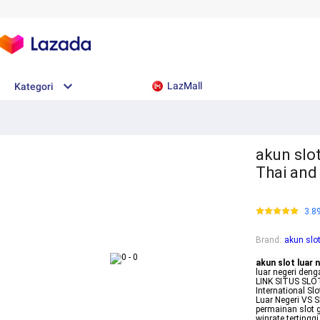
LazMall
Kategori
akun slot
Thai and 
3.8
Brand
:
akun slot
akun slot luar 
luar negeri deng
LINK SITUS SLO
International Slo
Luar Negeri VS S
permainan slot 
winrate tertingg