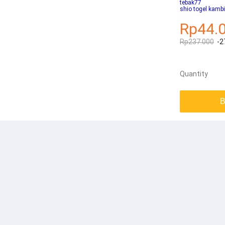
tebak77
shio togel kamb
Rp44.
Rp237.000
-2
Quantity
B