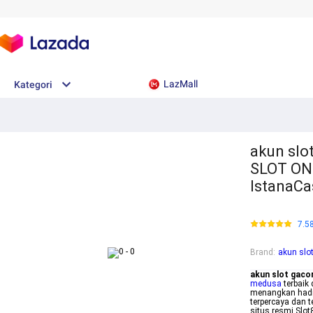
LazMall
Kategori
akun slo
SLOT ON
IstanaCa
7.5
Brand
:
akun slot
akun slot gaco
medusa
terbaik
menangkan hadia
terpercaya dan 
situs resmi Slo