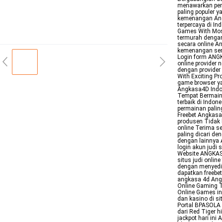
menawarkan pen
paling populer 
kemenangan Angk
terpercaya di I
Games With Mos
termurah dengan
secara online A
kemenangan sen
Login form ANG
online provider
dengan provider
With Exciting P
game browser ya
Angkasa4D Indo
Tempat Bermain
terbaik di Indo
permainan pali
Freebet Angkasa
produsen Tidak
online Terima s
paling dicari d
dengan lainnya 
login akun judi
Website ANGKAS
situs judi onlin
dengan menyedia
dapatkan freebet
angkasa 4d Ang
Online Gaming T
Online Games i
dan kasino di si
Portal BPASOLA 
dari Red Tiger
jackpot hari in