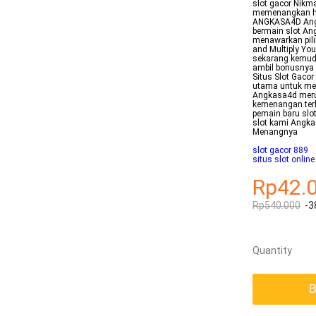
slot gacor Nikm
memenangkan ha
ANGKASA4D Angk
bermain slot An
menawarkan pil
and Multiply Yo
sekarang kemuda
ambil bonusnya
Situs Slot Gaco
utama untuk men
Angkasa4d merup
kemenangan terb
pemain baru slo
slot kami Angk
Menangnya
slot gacor 889
situs slot online
Rp42.
Rp540.000
-3
Quantity
B