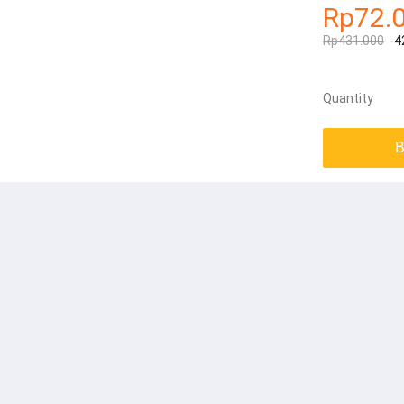
Rp72.
Rp431.000
-4
Quantity
B