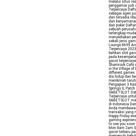
melalui situs re
penggemar judi 
Terpercaya Dafta
sebagai agen jud
dan tersedia rib
dan kenyamanan 
dan poker Dafta
sebuah perusaha
terlengkap muda
menyediakan per
sekali jenis gam
Lounge 8695 Arch
Terpercaya 202
bahkan slot ga
pada kesempatan
gacor terpercay
Shamrock Café a
in the Village o
different games 
dia hidup dan b
menikmati taruh
Pengapian 3 Kas
Springs IL Patch
SABETSLOT Dafta
Terpercaya unt
SABETSLOT mena
di Indonesia Den
Anda membawa ko
transaksi yang 
Happy Friday ev
gaming expirien
to see you soon 
Mon 8am 2am Se
gacor terbaru p
memenuhi kebutu