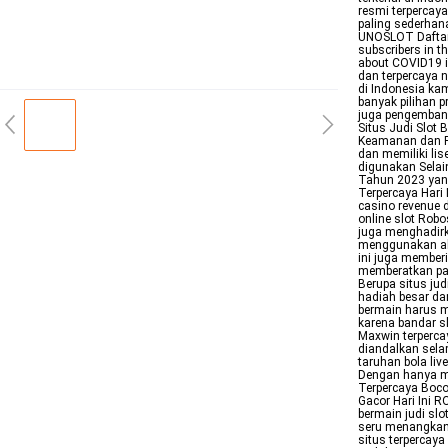
resmi terpercaya
paling sederha
UNOSLOT Daftar 
subscribers in 
about COVID19 in
dan terpercaya n
di Indonesia ka
banyak pilihan 
juga pengembang
Situs Judi Slot
Keamanan dan Pr
dan memiliki lis
digunakan Selain
Tahun 2023 yang
Terpercaya Hari 
casino revenue d
online slot Rob
juga menghadirk
menggunakan aku
ini juga member
memberatkan par
Berupa situs jud
hadiah besar dan
bermain harus m
karena bandar sl
Maxwin terperca
diandalkan sela
taruhan bola liv
Dengan hanya m
Terpercaya Bocor
Gacor Hari Ini 
bermain judi slo
seru menangkan 
situs terpercay