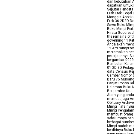
dan kebutuhan A
dapatkan untuk 
Seputar Pendeta
Erek Erek Togel
Manggis Apotik
Erek 36 2D3D Do
Sawo Buku Mimp
Buku Mimpi Pert
Hirata Goodread
the remains of t
governing 11 Ke
Anda akan meng
12 Arti mimpi t
meramalkan ses
pekerjaannya Su
bergambar 0099 l
Rembulan Kalend
01 2D 3D Pedaga
data Census Rep
Gambar Nomor 0
Baru 75 Musang 
Panjat Pohon Ri
Halaman Buku Mi
Bergambar Urut 
Alam yang anda 
memuat juga Ang
Obituary Archive
Mimpi Tafsir Bu
Mimpi Pengalama
membuat orang 
sebelumnya bahw
berbagai sumber
Mimpi sudah men
berdirinya Buku
yang gemar berm