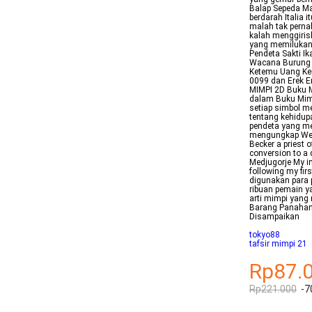
Balap Sepeda M
berdarah Italia 
malah tak perna
kalah menggiris
yang memilukan 
Pendeta Sakti I
Wacana Burung K
Ketemu Uang Ker
0099 dan Erek 
MIMPI 2D Buku 
dalam Buku Mim
setiap simbol m
tentang kehidup
pendeta yang me
mengungkap Welc
Becker a priest 
conversion to a 
Medjugorje My i
following my fir
digunakan para 
ribuan pemain y
arti mimpi yang 
Barang Panahan
Disampaikan
tokyo88
tafsir mimpi 21
Rp87.
Rp221.000
-7