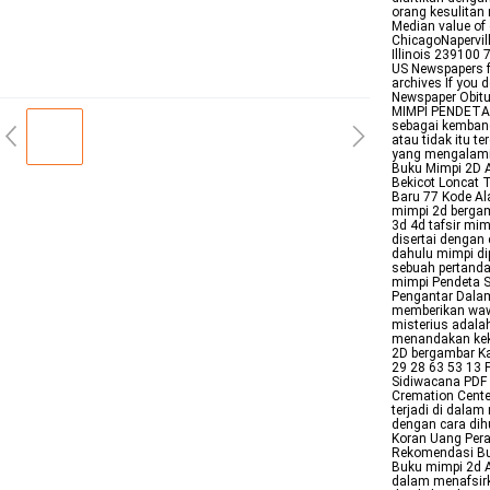
orang kesulitan
Median value of 
ChicagoNapervill
Illinois 239100 7
US Newspapers fre
archives If you d
Newspaper Obitua
MIMPI PENDETA 
sebagai kembang
atau tidak itu te
yang mengalami 
Buku Mimpi 2D A
Bekicot Loncat 
Baru 77 Kode A
mimpi 2d bergam
3d 4d tafsir mi
disertai dengan
dahulu mimpi dip
sebuah pertanda
mimpi Pendeta S
Pengantar Dala
memberikan wawa
misterius adala
menandakan keku
2D bergambar Ka
29 28 63 53 13 
Sidiwacana PDF
Cremation Cente
terjadi di dalam
dengan cara dih
Koran Uang Pera
Rekomendasi Buk
Buku mimpi 2d Ap
dalam menafsirk