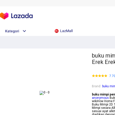
LazMall
Kategori
buku mim
Erek Ere
7.7
Brand
:
buku mim
buku mimpi pe
anonymous
Buku
wikiHow Home Fr
Buku Mimpi 2D T
Mimpi secara Al
sesuai ayat alki
diartikan dengan