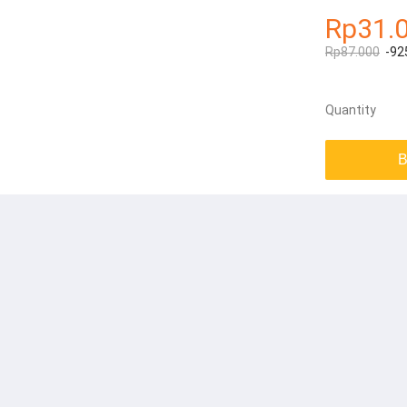
Rp31.
Rp87.000
-92
Quantity
B