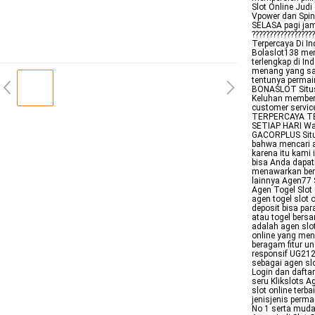
Slot Online Jud
Vpower dan Spini
SELASA pagi jam 
?????????????????
Terpercaya Di In
Bolaslot138 mer
terlengkap di I
menang yang san
tentunya permai
BONASLOT Situs 
Keluhan member 
customer servi
TERPERCAYA T
SETIAP HARI Waji
GACORPLUS Situs
bahwa mencari a
karena itu kami
bisa Anda dapat
menawarkan berb
lainnya Agen77 
Agen Togel Slot
agen togel slot
deposit bisa par
atau togel bers
adalah agen slo
online yang me
beragam fitur u
responsif UG212
sebagai agen slo
Login dan daftar
seru Klikslots A
slot online terb
jenisjenis perm
No 1 serta muda