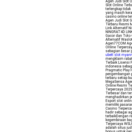
Agen Judi Slot O
Slot Online Terb
terlengkap tidak
yang masih kera
casino online t
Agen Judi Slot 
Terbaru Resmi M
Link Alternatif
NINGRAT4D LINK
Gacor dan Toto 
Alternatif Was
Agen77COM Agen
Online Terperca
sebagian besar 
ubett slot myan
mengklaim rabat
Terbaik Lisensi
indonesia sebaga
Pragmatic Play 
pengembangan pr
terbaru setiap b
MegaSensa Agen 
Online Resmi Te
Terpercaya 2025
Terbesar dan te
menghadirkan pu
Esport slot onli
memiliki pasara
Casino Terperca
hadir sebagai a
terbaikDengan r
kegembiraan bag
Terpercaya WSLO
adalah situs jud
bonus untuk pa