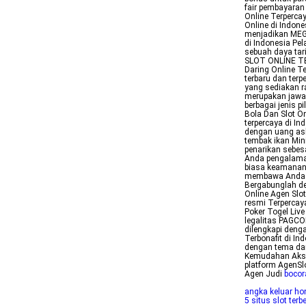
fair pembayaran
Online Terperca
Online di Indon
menjadikan MEGA
di Indonesia Pe
sebuah daya tar
SLOT ONLINE TE
Daring Online Te
terbaru dan terp
yang sediakan r
merupakan jawab
berbagai jenis 
Bola Dan Slot O
terpercaya di I
dengan uang asli
tembak ikan Mini
penarikan sebes
Anda pengalaman
biasa keamanan 
membawa Anda k
Bergabunglah de
Online Agen Slo
resmi Terpercaya
Poker Togel Liv
legalitas PAGCO
dilengkapi deng
Terbonafit di I
dengan tema da
Kemudahan Akses
platform AgenSl
Agen Judi
bocor
angka keluar hon
5 situs slot terb