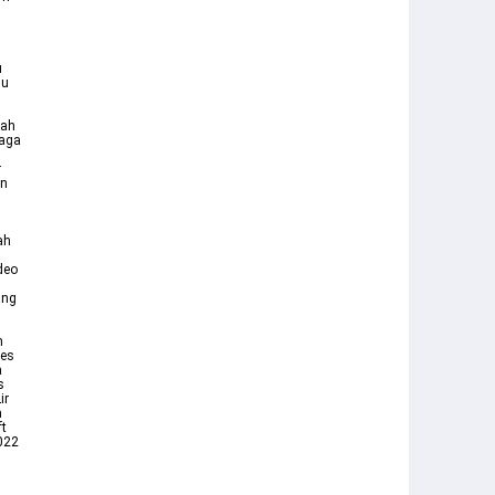
u
gu
nah
jaga
r
ah
h
deo
ang
m
des
a
s
ir
a
ft
022