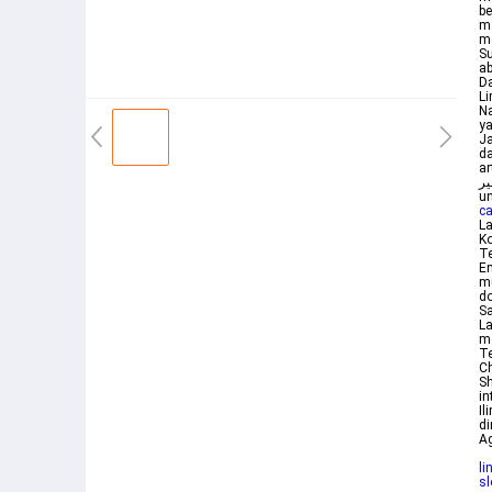
be
ma
me
S
ab
Da
Li
Na
ya
Ja
da
ar
تمبڠ لير ايلير Yo
u
c
La
K
Te
Em
mu
do
Sa
La
me
Te
Ch
Sh
in
Il
di
Ag
li
sl