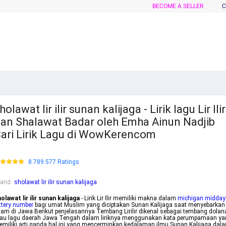
BECOME A SELLER
C
holawat lir ilir sunan kalijaga - Lirik lagu Lir Ilir
an Shalawat Badar oleh Emha Ainun Nadjib
ari Lirik Lagu di WowKerencom
8.789.577 Ratings
rand
:
sholawat lir ilir sunan kalijaga
olawat lir ilir sunan kalijaga
- Lirik Lir Ilir memiliki makna dalam
michigan midday
ttery number
bagi umat Muslim yang diciptakan Sunan Kalijaga saat menyebarkan
lam di Jawa Berikut penjelasannya Tembang Lirilir dikenal sebagai tembang dolan
tau lagu daerah Jawa Tengah dalam liriknya menggunakan kata perumpamaan ya
miliki arti ganda hal ini yang mencerminkan kedalaman ilmu Sunan Kalijaga dal