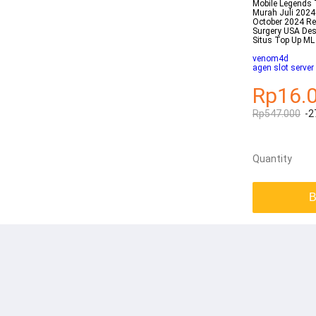
Mobile Legends
Murah Juli 2024 
October 2024 Re
Surgery USA Des
Situs Top Up M
venom4d
agen slot server 
Rp16.
Rp547.000
-2
Quantity
B