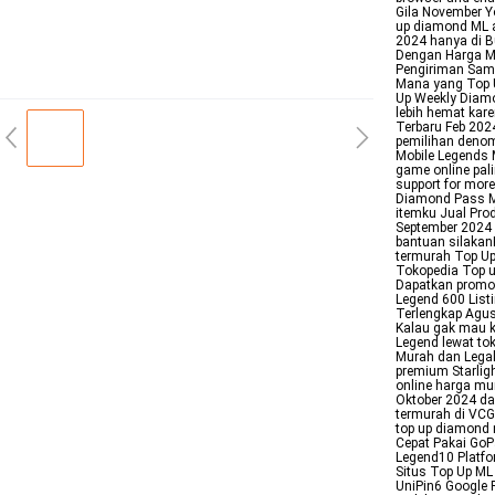
Gila November Yo
up diamond ML a
2024 hanya di B
Dengan Harga Mu
Pengiriman Samp
Mana yang Top U
Up Weekly Diam
lebih hemat kar
Terbaru Feb 202
pemilihan deno
Mobile Legends 
game online pali
support for more
Diamond Pass M
itemku Jual Pro
September 2024 
bantuan silakan
termurah Top U
Tokopedia Top 
Dapatkan promo 
Legend 600 List
Terlengkap Agu
Kalau gak mau k
Legend lewat to
Murah dan Legal
premium Starlig
online harga mu
Oktober 2024 da
termurah di VCGa
top up diamond 
Cepat Pakai GoP
Legend10 Platf
Situs Top Up M
UniPin6 Google 