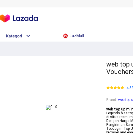
LazMall
Kategori
web top 
Voucher
4.5
Brand
:
web top 
web top up ml 
Legends bisa to
di situs resmi 
Dengan Harga Mu
Pengiriman Samp
Topupgim Top Up
browser and ena