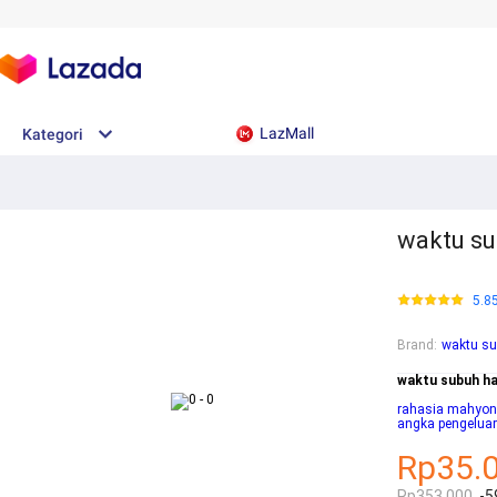
LazMall
Kategori
waktu sub
5.8
Brand
:
waktu su
waktu subuh har
rahasia mahyon
angka pengeluar
Rp35.
Rp353.000
-5