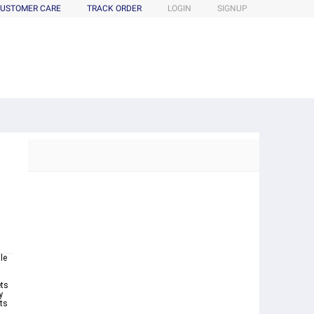
USTOMER CARE
TRACK ORDER
LOGIN
SIGNUP
le
ts
y
ts