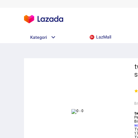
LazMall
Kategori
t
s
B
t
Pe
Bi
w
T
1
T