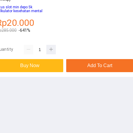
tus slot min depo 5k
lkulator kesehatan mental
Rp20.000
p285.000
-641%
uantity
Buy Now
Add To Cart