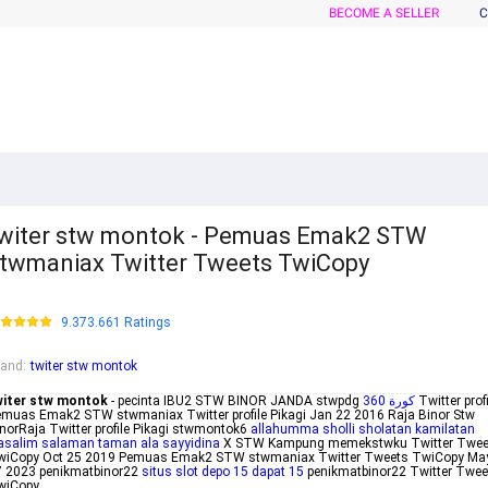
BECOME A SELLER
C
witer stw montok - Pemuas Emak2 STW
twmaniax Twitter Tweets TwiCopy
9.373.661 Ratings
rand
:
twiter stw montok
witer stw montok
- pecinta IBU2 STW BINOR JANDA stwpdg
كورة 360
Twitter profi
muas Emak2 STW stwmaniax Twitter profile Pikagi Jan 22 2016 Raja Binor Stw
norRaja Twitter profile Pikagi stwmontok6
allahumma sholli sholatan kamilatan
asalim salaman taman ala sayyidina
X STW Kampung memekstwku Twitter Twee
wiCopy Oct 25 2019 Pemuas Emak2 STW stwmaniax Twitter Tweets TwiCopy Ma
7 2023 penikmatbinor22
situs slot depo 15 dapat 15
penikmatbinor22 Twitter Twee
wiCopy