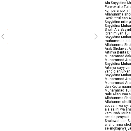
Ala Sayyidina M
Purwokerto Tuli
kumparancom Tu
Allahumma shol
Berikut tulisan
Sayyidina artin
Sayyidina Muha
Sholli Ala Sayy
Ibrahimiyah Tul
Sayyidina Muha
muhammad dalam 
Allahumma Shol
Arab Sholawat 
Artinya Berita 
Muhammad dalam
Muhammad Arab L
Sayyidina Muha
Artinya sayyidi
yang dianjurkan
Sayyidina Muham
Muhammad Arab d
Muhammad Arab 
dan Keutamaanny
Muhammad Tulis
Nabi Allahuma S
Allahumma Shol
Allohumm sholli
abdaani wa syi
ala aalihi wa sh
kami Nabi Muha
segala penyakit
Sholawat dan S
allahumma sholl
selengkapnya ya