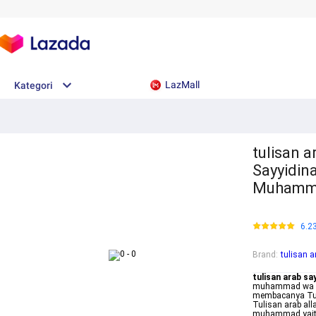
LazMall
Kategori
tulisan a
Sayyidin
Muhamma
6.2
Brand
:
tulisan a
tulisan arab sa
muhammad wa al
membacanya Tul
Tulisan arab al
muhammad yaitu اللهم صل على سيدنا محمد وعلى آل Ini Tulisan Arab Allahum