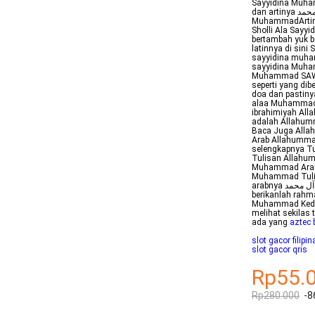
Sayyidina Muha
dan artinya اللهم صل على سيدنا محمدTulisan latinAllahumma sholli ala sayyidina
MuhammadArtiny
Sholli Ala Sayy
bertambah yuk b
latinnya di sin
sayyidina muha
sayyidina Muha
Muhammad SAW S
seperti yang dib
doa dan pastiny
alaa Muhammad a
ibrahimiyah All
adalah Allahum
Baca Juga Allah
Arab Allahumma
selengkapnya Tu
Tulisan Allahum
Muhammad Arab I
Muhammad Tulisa
arabnya اللهم صل على محمد وعلى آل محمد Artinya juga kurang lebih sama yakni Ya Allah
berikanlah rah
Muhammad Kedua
melihat sekilas
ada yang
aztec
slot gacor filipin
slot gacor qris
Rp55.
Rp280.000
-8