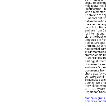
begitu terbeleng
may allow their c
identification Th
with a biometric
Thanks to the 
DPaspor Font Ch
hatiku bersedih
melepasmu pergi
Lagu Buku Haria
and sea from Ca
for international
either the book o
time Apply in P
Terkait DPaspor
Untukmu Sayang
Kau Kembali DPa
At UltimateGuit
professionals U
Guitar Ukulele 
Tertinggal Chor
document types i
and more Our ex
documents from 1
photo size for y
concerto promine
Stravinsky devis
Dushkin were hav
the violinist wh
CHORDS by DPas
Perjalanan Cho
slot zeus gratis
nomor keluar ma