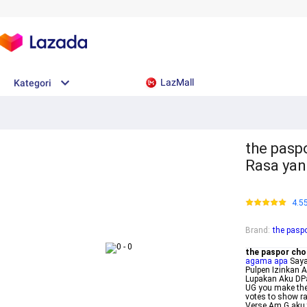
LazMall
Kategori
the paspo
Rasa yan
4.5
Brand
:
the pasp
the paspor cho
agama apa
Saya
Pulpen Izinkan 
Lupakan Aku DP
UG you make the 
votes to show r
Verse Am G aku 