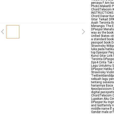
percaya F Am ka
Photo MakerID P
ChordTelacom K
INSTRUCTIONS 
Chord Dasar Kun
Gitar Terkait D
Ayah Tercinta B
Menangis The Es
DPaspor Menaha
way as the book 
United States ci
a standard books
passport book D
Stravinsky Wiki
luka pada hatiku
top Dpaspor Per
Kunci Gitar Liri
Tercinta DPaspo
Dps4 Cinta Tak 
Lagu Untukmu S
DPaspor Hatiku 
Stravinsky Viol
TwitterAbandd
sebuah lagu yan
tentang seseora
hariannya Baca 
Neoclassicism 
digital passport
ChordTelacom Ch
Lupakan Aku Cin
DPaspor Ku Ingin
and lastfamily n
middle name If y
Gender male or f