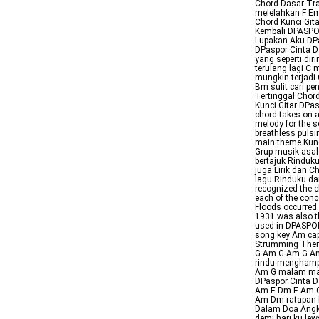
Chord Dasar Tra
melelahkan F Em
Chord Kunci Git
Kembali DPASPO
Lupakan Aku DPa
DPaspor Cinta 
yang seperti di
terulang lagi C
mungkin terjadi 
Bm sulit cari p
Tertinggal Cho
Kunci Gitar DP
chord takes on a
melody for the s
breathless pulsi
main theme Kun
Grup musik asa
bertajuk Rinduku
juga Lirik dan C
lagu Rinduku da
recognized the c
each of the con
Floods occurred 
1931 was also t
used in DPASPOR
song key Am capo
Strumming There 
G Am G Am G Am 
rindu menghampi
Am G malam mal
DPaspor Cinta D
Am E Dm E Am G 
Am Dm ratapan h
Dalam Doa Angk
demi hari ku lew