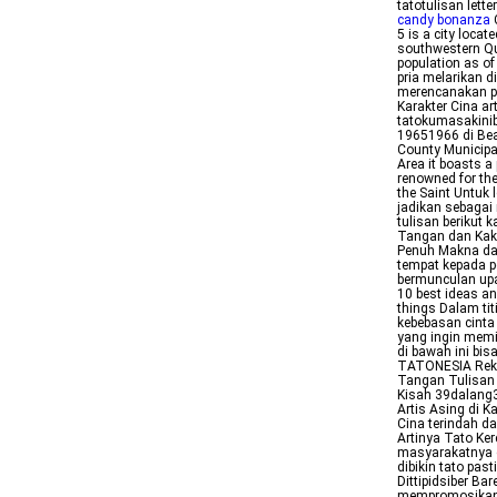
tatotulisan lett
candy bonanza
C
5 is a city loca
southwestern Qu
population as o
pria melarikan di
merencanakan pe
Karakter Cina ar
tatokumasakini
19651966 di Bea
County Municipa
Area it boasts 
renowned for th
the Saint Untuk 
jadikan sebagai 
tulisan berikut 
Tangan dan Kak
Penuh Makna dan
tempat kepada p
bermunculan upay
10 best ideas an
things Dalam tit
kebebasan cinta
yang ingin memil
di bawah ini bis
TATONESIA Rekom
Tangan Tulisan C
Kisah 39dalang39
Artis Asing di K
Cina terindah da
Artinya Tato Ke
masyarakatnya c
dibikin tato pas
Dittipidsiber Ba
mempromosikan j