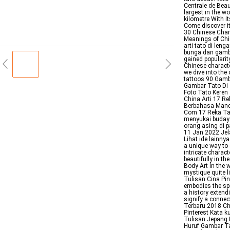
Centrale de Bea
largest in the w
kilometre With it
Come discover i
30 Chinese Char
Meanings of Chin
arti tato di len
bunga dan gamba
gained popularit
Chinese characte
we dive into the
tattoos 90 Gamb
Gambar Tato Di 
Foto Tato Keren
China Arti 17 R
Berbahasa Manda
Com 17 Reka Tato
menyukai budaya
orang asing di 
11 Jan 2022 Jela
Lihat ide lainny
a unique way to 
intricate chara
beautifully in t
Body Art In the 
mystique quite 
Tulisan Cina Pin
embodies the sp
a history extend
signify a connec
Terbaru 2018 Ch
Pinterest Kata k
Tulisan Jepang 
Huruf Gambar Ta