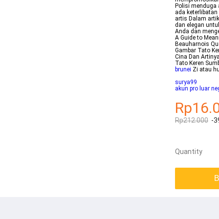
Polisi menduga 
ada keterlibatan
artis Dalam arti
dan elegan untu
Anda dan mengek
A Guide to Mean
Beauharnois Qu
Gambar Tato Ker
Cina Dan Artinya
Tato Keren Sum
brunei
Zi atau h
surya99
akun pro luar ne
Rp16.
Rp212.000
-3
Quantity
B