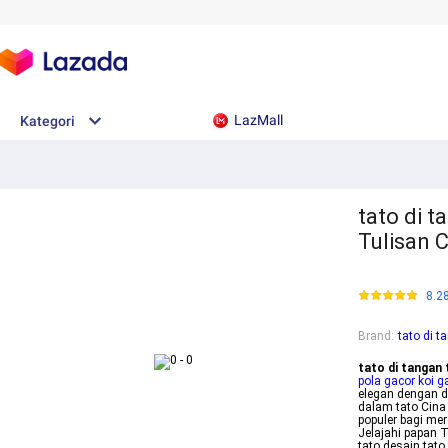
LazMall
Kategori
tato di t
Tulisan 
8.2
Brand
:
tato di t
tato di tangan 
pola gacor koi g
elegan dengan d
dalam tato Cina
populer bagi me
Jelajahi papan T
tato desain tato