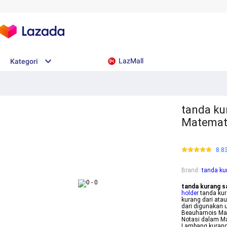
LazMall
Kategori
tanda ku
Matemati
8.8
Brand
:
tanda k
tanda kurang 
holder
tanda kur
kurang dari atau
dari digunakan u
Beauharnois Map
Notasi dalam Ma
Lambang kurang