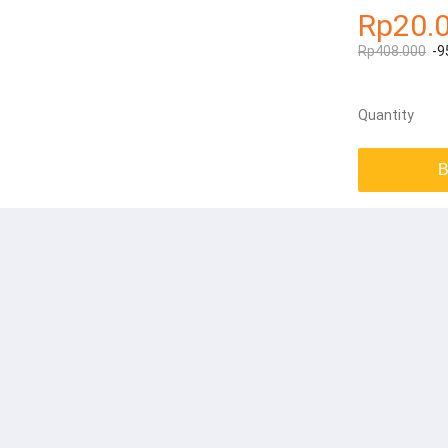
Rp20.
Rp408.000
-9
Quantity
B