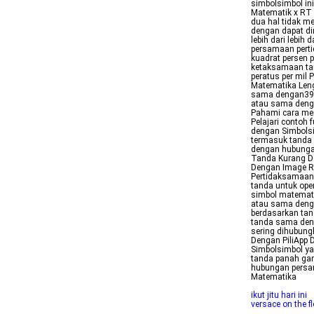
simbolsimbol in
Matematik x RT
dua hal tidak 
dengan dapat di
lebih dari lebi
persamaan perti
kuadrat persen 
ketaksamaan ta
peratus per mi
Matematika Leng
sama dengan39 t
atau sama denga
Pahami cara men
Pelajari contoh
dengan Simbolsi
termasuk tanda 
dengan hubunga
Tanda Kurang D
Dengan Image Re
Pertidaksamaan
tanda untuk op
simbol matemati
atau sama denga
berdasarkan tan
tanda sama den
sering dihubun
Dengan PiliApp 
Simbolsimbol ya
tanda panah gan
hubungan persa
Matematika
ikut jitu hari ini
versace on the fl