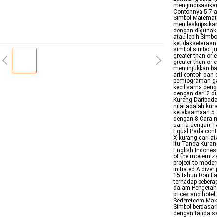
mengindikasikan
Contohnya 5 7 a
Simbol Matemati
mendeskripsikan
dengan digunak
atau lebih Simb
ketidaksetaraan
simbol simbol j
greater than or 
greater than or
menunjukkan bahw
arti contoh dan 
pemrograman gar
kecil sama denga
dengan dari 2 du
Kurang Daripad
nilai adalah ku
ketaksamaan 5 
dengan 8 Cara m
sama dengan Tan
Equal Pada cont
X kurang dari a
itu Tanda Kuran
English Indones
of the moderniz
project to mode
initiated A diver
15 tahun Don Fa
terhadap beberap
dalam Pengetahu
prices and hotel
Sederetcom Makn
Simbol berdasar
dengan tanda s