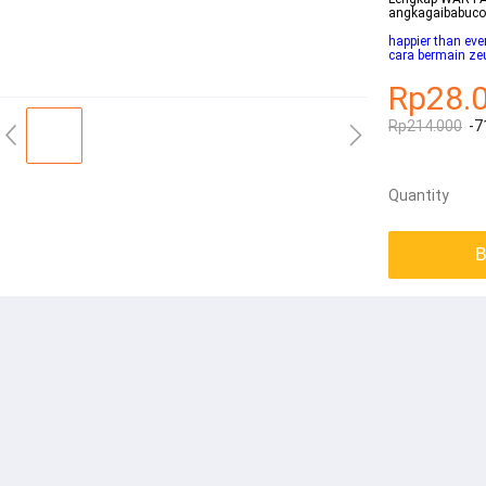
angkagaibabuc
happier than eve
cara bermain ze
Rp28.
Rp214.000
-7
Quantity
B