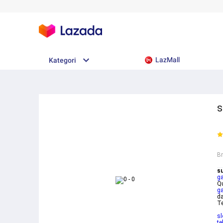
LazMall
Kategori
s
B
s
g
Qu
ga
da
T
sl
te