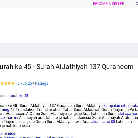
BECOME A SELLER
C
urah ke 45 - Surah AlJathiyah 137 Qurancom
5.756.254 Ratings
rand
:
surah ke 45
urah ke 45
- Surah AlJathiyah 137 Qurancom Surah AlJathiya
kumpulan situs nuk
aming
45 Translation Transliteration Tafsir Surat AlJasiyah Quran Terjemah Perk
ranHaditscom AlQuran Surat AlJatsiya Lengkap Arab Latin dan Surat
slot apa ya
cor hari ini
Al Jasiyah arab latin terjemahan Indonesia Surat AlJatsiyah Arab Latin
n Terjemah Lengkap Quran Surat AlJasiyah teks Arab
akun demo 88
Latin dan
erjemah Indonesia
ot aladdin
knik pernafasan diafragma dalam bernyanyi