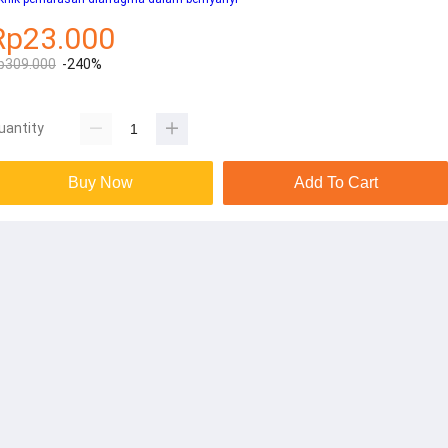
Rp23.000
p309.000
-240%
uantity
Buy Now
Add To Cart