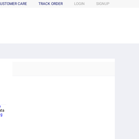
USTOMER CARE
TRACK ORDER
LOGIN
SIGNUP
e
ata
ng