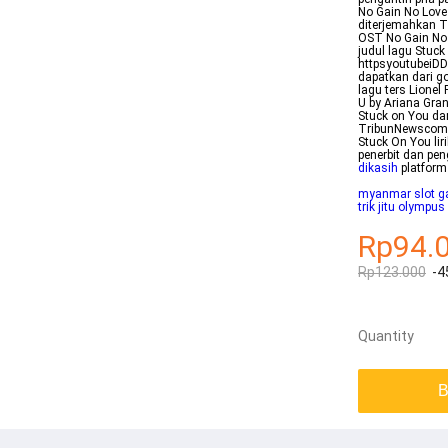
No Gain No Love
diterjemahkan T
OST No Gain No 
judul lagu Stuck
httpsyoutubeiDD
dapatkan dari g
lagu ters Lionel
U by Ariana Gra
Stuck on You dar
TribunNewscom L
Stuck On You lir
penerbit dan pe
dikasih
platform
myanmar slot g
trik jitu olympus
Rp94.
Rp123.000
-4
Quantity
B