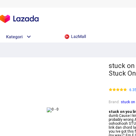
LazMall
Kategori
stuck on 
Stuck On
6.3
Brand
:
stuck on 
stuck on you li
dumb Cause I kno
probably wrong A
oohoohooh STUCK
lirik dan chord l
you Ive got this
my way C Em F G N