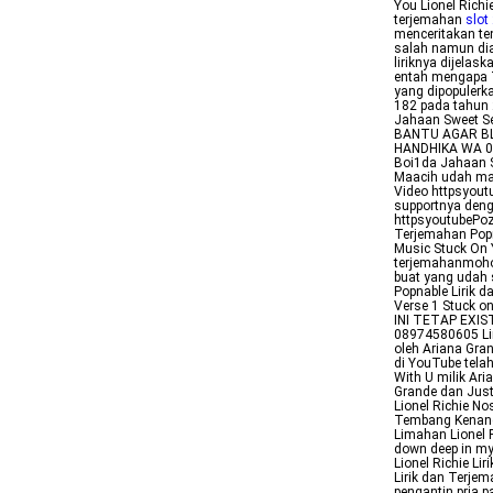
You Lionel Richi
terjemahan
slot
menceritakan te
salah namun dia
liriknya dijela
entah mengapa T
yang dipopulerka
182 pada tahun 
Jahaan Sweet S
BANTU AGAR BL
HANDHIKA WA 08
Boi1da Jahaan 
Maacih udah mam
Video httpsyout
supportnya deng
httpsyoutubePoz
Terjemahan Popn
Music Stuck On Y
terjemahanmohon
buat yang udah 
Popnable Lirik d
Verse 1 Stuck o
INI TETAP EXI
08974580605 Lir
oleh Ariana Grand
di YouTube telah 
With U milik Ari
Grande dan Jus
Lionel Richie No
Tembang Kenanga
Limahan Lionel R
down deep in my
Lionel Richie Li
Lirik dan Terje
pengantin pria p