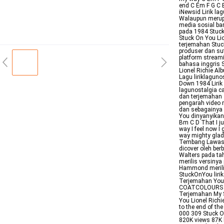
end C Em F G C 
iNewsid Lirik la
Walaupun merupa
media sosial baru
pada 1984 Stuck
Stuck On You Lio
terjemahan Stuc
produser dan su
platform stream
bahasa inggris 
Lionel Richie A
Lagu liriklagun
Down 1984 Lirik 
lagunostalgia ca
dan terjemahan T
pengarah video 
dan sebagainya 
You dinyanyikan 
Bm C D That I j
way I feel now I
way mighty glad
Tembang Lawas 
dicover oleh ber
Walters pada ta
merilis versiny
Hammond merilis
StuckOnYou lirik
Terjemahan YouT
COATCOLOURS giv
Terjemahan My S
You Lionel Richi
to the end of th
000 309 Stuck O
820K views 87K 