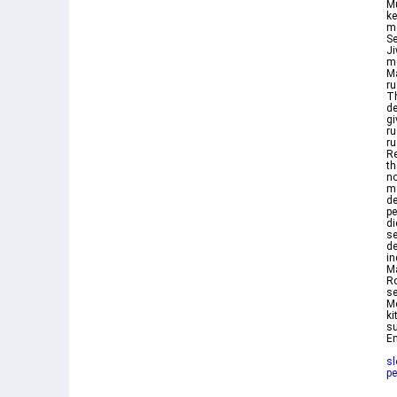
M
ke
me
Se
Ji
m
Ma
ru
Th
de
gi
ru
ru
Re
th
no
my
de
pe
di
se
de
in
M
Ro
se
Me
ki
s
En
sl
p