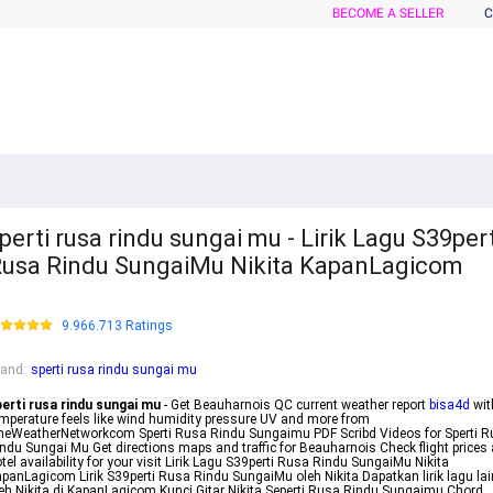
BECOME A SELLER
C
perti rusa rindu sungai mu - Lirik Lagu S39pert
usa Rindu SungaiMu Nikita KapanLagicom
9.966.713 Ratings
rand
:
sperti rusa rindu sungai mu
erti rusa rindu sungai mu
- Get Beauharnois QC current weather report
bisa4d
wit
mperature feels like wind humidity pressure UV and more from
eWeatherNetworkcom Sperti Rusa Rindu Sungaimu PDF Scribd Videos for Sperti 
ndu Sungai Mu Get directions maps and traffic for Beauharnois Check flight prices
tel availability for your visit Lirik Lagu S39perti Rusa Rindu SungaiMu Nikita
panLagicom Lirik S39perti Rusa Rindu SungaiMu oleh Nikita Dapatkan lirik lagu lai
eh Nikita di KapanLagicom Kunci Gitar Nikita Seperti Rusa Rindu Sungaimu Chord