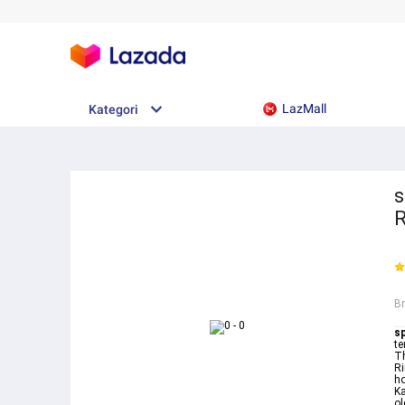
LazMall
Kategori
s
R
B
sp
te
Th
Ri
ho
Ka
ol