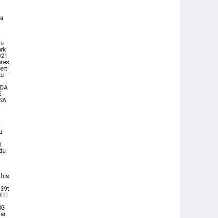
Ka
Mu
ork
021
ures
erti
ku
a
 DA
E
USA
t
u
i
i
ndu
this
n39t
RTI
IG
ai