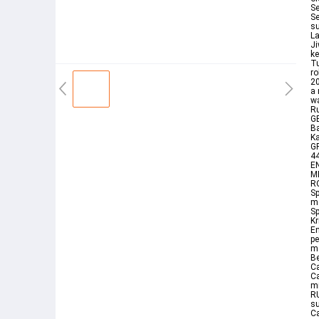
Se
Se
s
La
J
ke
T
ro
20
a 
wa
Ru
GE
B
K
GR
4
E
M
R
Sp
m
Sp
Kr
E
pe
m
Be
Ca
Ca
m
RU
su
Ca