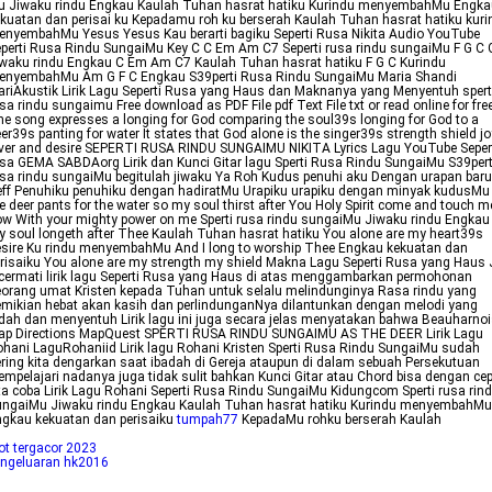
u Jiwaku rindu Engkau Kaulah Tuhan hasrat hatiku Kurindu menyembahMu Engka
kuatan dan perisai ku Kepadamu roh ku berserah Kaulah Tuhan hasrat hatiku kuri
nyembahMu Yesus Yesus Kau berarti bagiku Seperti Rusa Nikita Audio YouTube
perti Rusa Rindu SungaiMu Key C C Em Am C7 Seperti rusa rindu sungaiMu F G C 
waku rindu Engkau C Em Am C7 Kaulah Tuhan hasrat hatiku F G C Kurindu
enyembahMu Am G F C Engkau S39perti Rusa Rindu SungaiMu Maria Shandi
riAkustik Lirik Lagu Seperti Rusa yang Haus dan Maknanya yang Menyentuh spert
sa rindu sungaimu Free download as PDF File pdf Text File txt or read online for fre
e song expresses a longing for God comparing the soul39s longing for God to a
er39s panting for water It states that God alone is the singer39s strength shield jo
ver and desire SEPERTI RUSA RINDU SUNGAIMU NIKITA Lyrics Lagu YouTube Seper
sa GEMA SABDAorg Lirik dan Kunci Gitar lagu Sperti Rusa Rindu SungaiMu S39pert
sa rindu sungaiMu begitulah jiwaku Ya Roh Kudus penuhi aku Dengan urapan baru
ff Penuhiku penuhiku dengan hadiratMu Urapiku urapiku dengan minyak kudusMu
e deer pants for the water so my soul thirst after You Holy Spirit come and touch m
w With your mighty power on me Sperti rusa rindu sungaiMu Jiwaku rindu Engkau
 soul longeth after Thee Kaulah Tuhan hasrat hatiku You alone are my heart39s
sire Ku rindu menyembahMu And I long to worship Thee Engkau kekuatan dan
risaiku You alone are my strength my shield Makna Lagu Seperti Rusa yang Haus 
cermati lirik lagu Seperti Rusa yang Haus di atas menggambarkan permohonan
orang umat Kristen kepada Tuhan untuk selalu melindunginya Rasa rindu yang
mikian hebat akan kasih dan perlindunganNya dilantunkan dengan melodi yang
dah dan menyentuh Lirik lagu ini juga secara jelas menyatakan bahwa Beauharno
ap Directions MapQuest SPERTI RUSA RINDU SUNGAIMU AS THE DEER Lirik Lagu
hani LaguRohaniid Lirik lagu Rohani Kristen Sperti Rusa Rindu SungaiMu sudah
ring kita dengarkan saat ibadah di Gereja ataupun di dalam sebuah Persekutuan
mpelajari nadanya juga tidak sulit bahkan Kunci Gitar atau Chord bisa dengan ce
ta coba Lirik Lagu Rohani Seperti Rusa Rindu SungaiMu Kidungcom Sperti rusa rin
ungaiMu Jiwaku rindu Engkau Kaulah Tuhan hasrat hatiku Kurindu menyembahMu
gkau kekuatan dan perisaiku
tumpah77
KepadaMu rohku berserah Kaulah
ot tergacor 2023
engeluaran hk2016