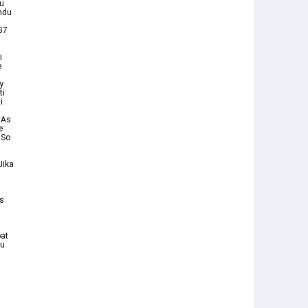
u
ndu
G7
i
e
y
ti
i
 As
e
 So
Jika
is
pat
du