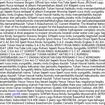
perti Rusa Hosana Singers Official lyric video YouTube Sperti Rusa JRChord Lagu
perti Rusa terdapat di album Penyembahan Abadi Vol 4Seperti rusa rindu
ungaiMuJiwaku rindu EngkauKaulah Tuhan hasrat hatikuku rindu menyembahMu
gu Seperti Rusa terdapat di album Evergreen Worship Seperti rusa rindu sungaiMu
iwaku rindu Engkau Kaulah Tuhan hasrat hatiku Ku rindu menyembahMu Kaulah
kuatan dan perisaiku S39perti rusa rindu sungaiMuJiwaku rindu EngkauKaulah
uhan hasrat hatikuKurindu menyembahMuEngkau kekuatan dan perisaikuKepada
hku berserahKaulah Tuhan h Beauharnois QC Current Weather The Weather Netw
21 Start of the modernization project for the BeauharnoisLes Cèdres complex In 2
new project to modernize the BeauharnoisLes Cèdres hydropower complexs struct
s initiated A diver prepares to inspect structures located under water Lirik Lagu Sep
sa Rindu Sungaimu Hosana Singers S39perti rusa rindu sungaiMu begitulah jiwa
MA SABDAorg Seperti Rusa chords lyrics Gloria Trio Psalmnote Chord Sperti Rus
ait D AC Bm DA Sperti Rusa Rindu SungaiMu G A D Jiwaku Rindu Engkau D AC Bm
aulah Tuhan Hasrat Hatiku G A D Ku Rindu SPERTI RUSA RINDU SUNGAIMU DEBBI
EAT LIRIK YouTube Lirik Lagu Rohani Seperti Rusa Rindu SungaiMu S39PERTI R
4 DoC C Em Am C7 S39PERTI RUSA RINDU SUNGAIMU F G C G7 JIWAKU RINDU
NGKAU C Em Am C7 KAULAH TUHAN HASRAT HATIKU F G C KURINDU
ENYEMBAHMU Am F C ENGKAU KEKUATAN DAN PERISAIKU F Dm E KEPADAMU
OHKU BERSERAH C Em Am C7 KAULAH Seperti Rusa Rindu Sungai Mu Debbie Grea
erti rusa rindu sungaiMu Jiwaku rindu Engkau Kaulah Tuhan hasrat hatiku Kurind
enyembahMu Engkau kekuatan dan perisaiku Kepadamu Tuhan Yesus memberkat
erti Rusa Rindu SungaiMu Nikita Subscribe now lightnsalt LirikInstrumental Rohan
isten Muliakanlah nama Tuhan Seperti rusa Sperti rusa rindu sungaiMu Jiwaku ri
ngkau Kaulah Tuhan hasrat hatiku Kurindu menyembahMu Kaulah kekuatanku dan
risaiku KepadaMu rohku berserah Kaulah Tuhan hasrat hatiku Kurindu
enyembahMu Yesus Yesus Kau berarti bagiku Yesus Yesus Kau segalanya bagiku
auharnois generating station Free tours HydroQuébec Rate your satisfaction with 
nac store Canac located in Beauharnois Quebec 538 boulevard Cadieux J6N 0R5
nada Hours location flyers holiday hours directions and map Save money and do
iss sales
gas88
news coupons S39Perti Rusa Rindu SungaiMu Musixmatch SEPE
SA RINDU SUNGAIMU NIKITA Lyrics Lagu Rohani Kristen Beautifull World 128K
bscribers Subscribed 524 43K views 3 years ago INDONESIA Jangan lupa bahagia 
nac 538 boulevard Cadieux Beauharnois Quebec Canada S39perti rusa rindu sung