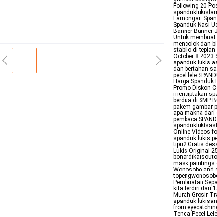
Following 20 Po
spanduklukislam
Lamongan Spand
Spanduk Nasi U
Banner Banner J
Untuk membuat 
mencolok dan bi
stabilo di tepia
October 8 2023 
spanduk lukis a
dan bertahan sa
pecel lele SPA
Harga Spanduk P
Promo Diskon Cas
menciptakan spa
berdua di SMP B
pakem gambar pe
apa makna dari s
pembaca SPANDU
spanduklukisasl
Online Videos f
spanduk lukis pe
tipu2 Gratis de
Lukis Original 2
bonardikarsoutom
mask paintings d
Wonosobo and em
topengwonosob
Pembuatan Sepa
kita terdiri dar
Murah Grosir Tr
spanduk lukisan
from eyecatchin
Tenda Pecel Lel