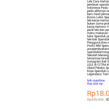
Lele Cara Harto
pembuat spanduk
Indonesia Pada
pada akhirnya i
baru Hasil penc
Bisnis Lukis Spa
lele karya Harto
bukan cuma prof
karya Hartono 1
pecel lele dan p
menu makanan te
lukis Spanduk 
lele Beli Spand
Pengguna Baru K
Posts WM Spandu
jasapembuatans
spanduklamongan
Sekolah Menenga
temannya terse
Instagram Beli
LELE di CITRA 
Ubaid Pelukis S
Koya Spanduk Lu
Legendaris Tern
lirik coastline
thai slot vip
Rp18.
Rp295.000
-8