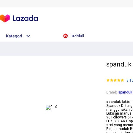
LazMall
Kategori
spanduk 
8.1
Brand
:
spanduk 
spanduk lukis
-
Spanduk Di ten
menggunakan car
Lukisan manual 
90 Followers 61
LUKIS SEART sp
seni yang menawa
Begitu mudah Bu
gambar backgrou