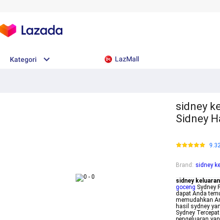
LazMall
Kategori
sidney ke
Sidney H
9.3
Brand
:
sidney ke
sidney keluaran 
goceng
Sydney Re
dapat Anda temuk
memudahkan Anda
hasil sydney yan
Sydney Tercepat
pengeluaran yang