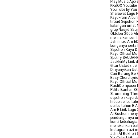
Play Music Appl
KKBOX Youtube 
YouTube by You
Shalawat Lagu 
KayuFrom Album 
tirtoid Sepohon 
kalangan umat M
grup Nasjid Sauj
Oktober 2005 Alm
merilis kembali
Jefri Intro Am
bunganya serta 
Sepohon Kayu Da
Kayu Official Mu
Spotify SAUJANA
JacklerMy Lirik 
Gitar Ustadz Je
Dinyanyikan Ust
Cari Barang Be
Easy Chord Lyric
Kayu Official M
RusliComposer Na
Pelita Banten 
Strumming There
sepohon kayu d
hidup seribu t
seribu tahun E 
Am E Lirik Lagu 
Al Buchori meny
pendengarnya un
kunci kebahagiaa
menekankan bah
Instagram azi 
Jefri Al Bukhori
YouTube Lirik L