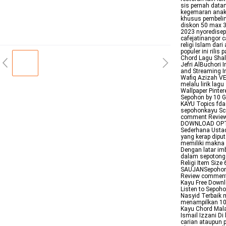
sis pernah data
kegemaran anak 
khusus pembeli
diskon 50 max 3
2023 nyoredisepo
cafejatinangor
religi Islam dar
populer ini rili
Chord Lagu Shala
Jefri AlBuchor
and Streaming I
Wafiq Azizah V
melalu lirik la
Wallpaper Pintere
Sepohon by 10 
KAYU Topics fda
sepohonkayu Sca
comment Reviews 
DOWNLOAD OPTION
Sederhana Ustad
yang kerap diput
memiliki makna
Dengan latar im
dalam sepotong
Religi Item Siz
SAUJANSepohonKa
Review comment 
Kayu Free Downl
Listen to Sepoh
Nasyid Terbaik 
menampilkan 10 
Kayu Chord Mala
Ismail Izzani D
carian ataupun 