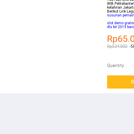
WIB Pelitabanten
kelahiran Jakar
Berikut Lirik L
susunan pemain 
slot demo grati
dls kit 2019 bar
Rp65.
Rp534.000
-5
Quantity
B