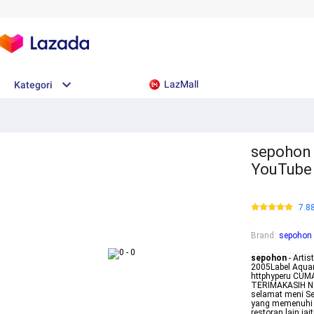
LazMall
Kategori
sepohon 
YouTube
7.8
Brand
:
sepohon
sepohon
- Artis
2005Label Aquar
httphyperu CU
TERIMAKASIH Note
selamat meni Se
yang memenuhi r
restoran lain i