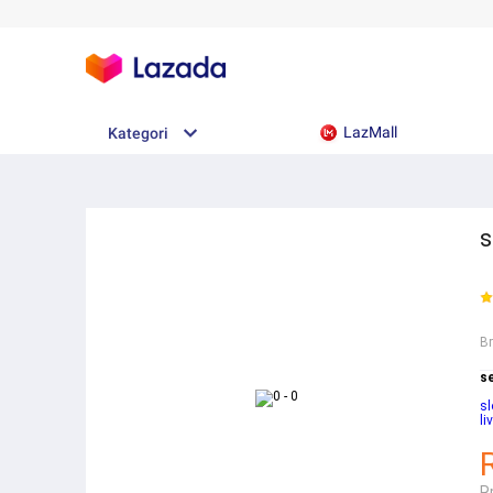
LazMall
Kategori
s
B
s
s
li
R