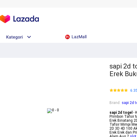
LazMall
Kategori
sapi 2d 
Erek Buk
6.3
Brand
:
sapi 2d t
sapi 2d togel
- 
Primbon Tafsir 
Erek Binatang 2
Tafsir Mimpi Me
2D 3D 4D 100 Ak
Erek Erek dan P
Alam Aug 7
slo